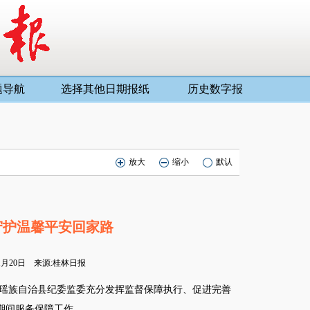
题导航
选择其他日期报纸
历史数字报
放大
缩小
默认
：
守护温馨平安回家路
01月20日 来源:桂林日报
瑶族自治县纪委监委充分发挥监督保障执行、促进完善
期间服务保障工作。