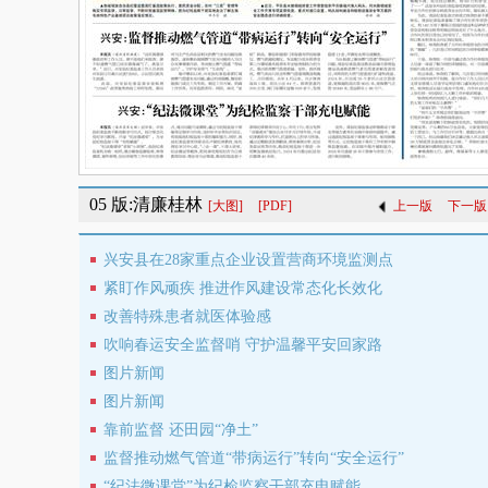
05 版:清廉桂林
[大图]
[PDF]
上一版
下一版
兴安县在28家重点企业设置营商环境监测点
紧盯作风顽疾 推进作风建设常态化长效化
改善特殊患者就医体验感
吹响春运安全监督哨 守护温馨平安回家路
图片新闻
图片新闻
靠前监督 还田园“净土”
监督推动燃气管道“带病运行”转向“安全运行”
“纪法微课堂”为纪检监察干部充电赋能