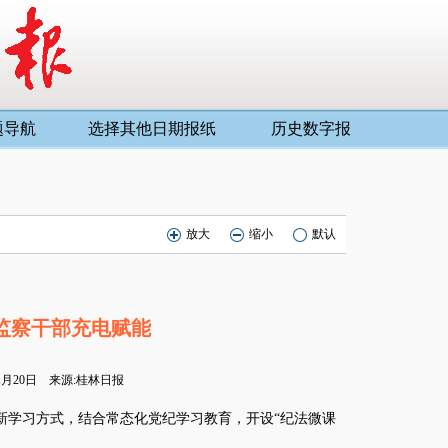
题导航
选择其他日期报纸
历史数字报
放大
缩小
默认
：
监察干部充电赋能
01月20日 来源:桂林日报
学习方式，结合常态化党纪学习教育，开设“纪法微课