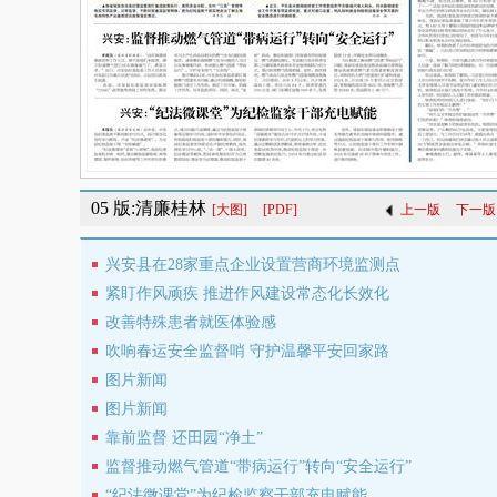
05 版:清廉桂林
[大图]
[PDF]
上一版
下一版
兴安县在28家重点企业设置营商环境监测点
紧盯作风顽疾 推进作风建设常态化长效化
改善特殊患者就医体验感
吹响春运安全监督哨 守护温馨平安回家路
图片新闻
图片新闻
靠前监督 还田园“净土”
监督推动燃气管道“带病运行”转向“安全运行”
“纪法微课堂”为纪检监察干部充电赋能