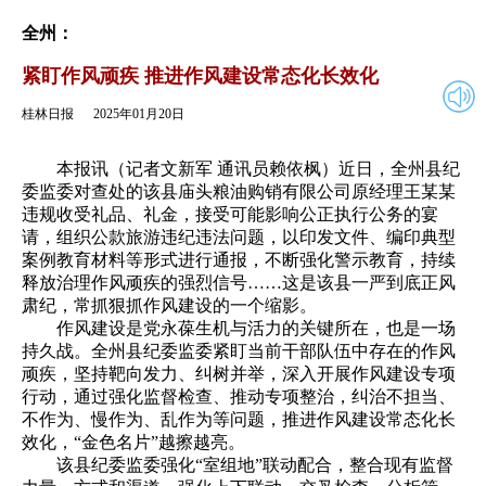
2025年01月20日
返回
全州：
紧盯作风顽疾 推进作风建设常态化长效化
桂林日报
2025年01月20日
本报讯（记者文新军 通讯员赖依枫）近日，全州县纪
委监委对查处的该县庙头粮油购销有限公司原经理王某某
违规收受礼品、礼金，接受可能影响公正执行公务的宴
请，组织公款旅游违纪违法问题，以印发文件、编印典型
案例教育材料等形式进行通报，不断强化警示教育，持续
释放治理作风顽疾的强烈信号……这是该县一严到底正风
肃纪，常抓狠抓作风建设的一个缩影。
作风建设是党永葆生机与活力的关键所在，也是一场
持久战。全州县纪委监委紧盯当前干部队伍中存在的作风
顽疾，坚持靶向发力、纠树并举，深入开展作风建设专项
行动，通过强化监督检查、推动专项整治，纠治不担当、
不作为、慢作为、乱作为等问题，推进作风建设常态化长
效化，“金色名片”越擦越亮。
该县纪委监委强化“室组地”联动配合，整合现有监督