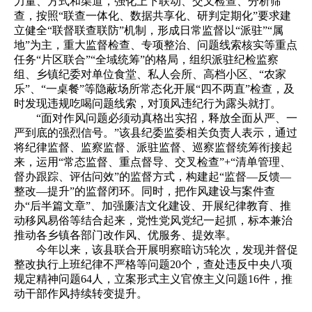
力量、方式和渠道，强化上下联动、交叉检查、分析筛
查，按照“联查一体化、数据共享化、研判定期化”要求建
立健全“联督联查联防”机制，形成日常监督以“派驻”“属
地”为主，重大监督检查、专项整治、问题线索核实等重点
任务“片区联合”“全域统筹”的格局，组织派驻纪检监察
组、乡镇纪委对单位食堂、私人会所、高档小区、“农家
乐”、“一桌餐”等隐蔽场所常态化开展“四不两直”检查，及
时发现违规吃喝问题线索，对顶风违纪行为露头就打。
“面对作风问题必须动真格出实招，释放全面从严、一
严到底的强烈信号。”该县纪委监委相关负责人表示，通过
将纪律监督、监察监督、派驻监督、巡察监督统筹衔接起
来，运用“常态监督、重点督导、交叉检查”+“清单管理、
督办跟踪、评估问效”的监督方式，构建起“监督—反馈—
整改—提升”的监督闭环。同时，把作风建设与案件查
办“后半篇文章”、加强廉洁文化建设、开展纪律教育、推
动移风易俗等结合起来，党性党风党纪一起抓，标本兼治
推动各乡镇各部门改作风、优服务、提效率。
今年以来，该县联合开展明察暗访5轮次，发现并督促
整改执行上班纪律不严格等问题20个，查处违反中央八项
规定精神问题64人，立案形式主义官僚主义问题16件，推
动干部作风持续转变提升。