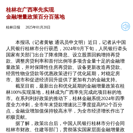
2025年01月20日
返回
桂林在广西率先实现
金融增量政策百分百落地
桂林日报
2025年01月20日
本报讯（记者黄敏 通讯员申文明）近日，记者从中国
人民银行桂林市分行获悉，2024年9月下旬，人民银行牵头
国家有关部门出台了降准降息、设立股票回购增持再贷
款、调整房贷利率和首付比例等多项含金量十足的金融增
量政策，并对保障性住房再贷款、设备更新改造再贷款、
经营性物业贷款等优惠政策进行了优化延期，对稳定房
市、股市和促进经济回升提供了更加有力的金融支持。
截至目前，最新出台和优化延期的金融增量政策在桂
林100%实现落地，桂林成为广西率先完成此项目标的地
市。在系列利好政策的推动下，桂林金融系统2024年四季
度全力冲刺，全市年末贷款增速比三季度提高约2个百分
点，金融业增加值保持较高水平，为全市经济增长作出了
积极贡献。
据了解，政策出台后，中国人民银行桂林市分行会同
桂林市财政、住建等部门，贯彻落实国家层面金融增量政