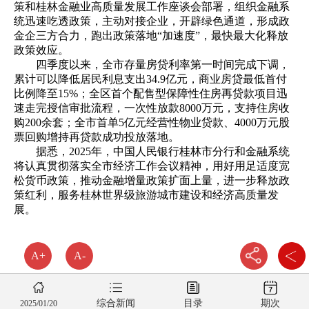
策和桂林金融业高质量发展工作座谈会部署，组织金融系
统迅速吃透政策，主动对接企业，开辟绿色通道，形成政
金企三方合力，跑出政策落地“加速度”，最快最大化释放
政策效应。
四季度以来，全市存量房贷利率第一时间完成下调，
累计可以降低居民利息支出34.9亿元，商业房贷最低首付
比例降至15%；全区首个配售型保障性住房再贷款项目迅
速走完授信审批流程，一次性放款8000万元，支持住房收
购200余套；全市首单5亿元经营性物业贷款、4000万元股
票回购增持再贷款成功投放落地。
据悉，2025年，中国人民银行桂林市分行和金融系统
将认真贯彻落实全市经济工作会议精神，用好用足适度宽
松货币政策，推动金融增量政策扩面上量，进一步释放政
策红利，服务桂林世界级旅游城市建设和经济高质量发
展。
A+
A-
综合新闻
目录
期次
2025/01/20