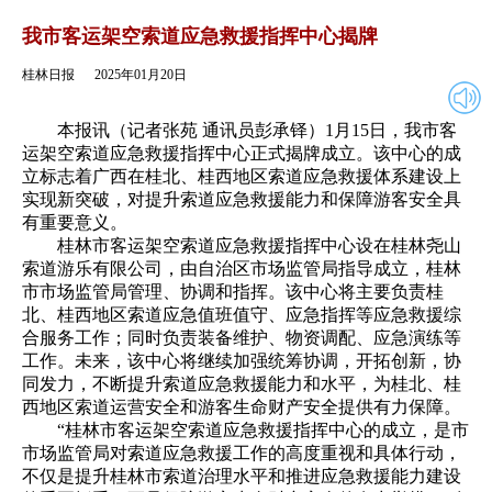
2025年01月20日
返回
我市客运架空索道应急救援指挥中心揭牌
桂林日报
2025年01月20日
本报讯（记者张苑 通讯员彭承铎）1月15日，我市客
运架空索道应急救援指挥中心正式揭牌成立。该中心的成
立标志着广西在桂北、桂西地区索道应急救援体系建设上
实现新突破，对提升索道应急救援能力和保障游客安全具
有重要意义。
桂林市客运架空索道应急救援指挥中心设在桂林尧山
索道游乐有限公司，由自治区市场监管局指导成立，桂林
市市场监管局管理、协调和指挥。该中心将主要负责桂
北、桂西地区索道应急值班值守、应急指挥等应急救援综
合服务工作；同时负责装备维护、物资调配、应急演练等
工作。未来，该中心将继续加强统筹协调，开拓创新，协
同发力，不断提升索道应急救援能力和水平，为桂北、桂
西地区索道运营安全和游客生命财产安全提供有力保障。
“桂林市客运架空索道应急救援指挥中心的成立，是市
市场监管局对索道应急救援工作的高度重视和具体行动，
不仅是提升桂林市索道治理水平和推进应急救援能力建设