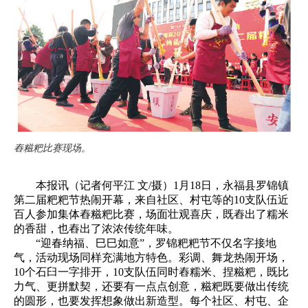
舂糍粑比赛现场。
本报讯（记者何平江 文/摄）1月18日，永福县罗锦镇
第二届粑粑节热闹开幕，来自社区、村屯等的10支队伍近
百人参加集体舂糍粑比赛，场面壮观喜庆，既舂出了糯米
的香甜，也舂出了浓浓传统年味。
“迎春纳福、巳巳如意”，罗锦粑粑节不仅名字接地
气，活动现场同样充满地方特色。彩调、舞龙热闹开场，
10个石臼一字排开，10支队伍同时舂糯米、捏糍粑，既比
力气、更拼默契，还要有一点点创意，糍粑既要做出传统
的圆形，也要发挥想象做出新造型。每个社区、村屯、企