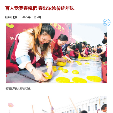
2025年01月20日
返回
百人竞赛舂糍粑 舂出浓浓传统年味
桂林日报
2025年01月20日
舂糍粑比赛现场。