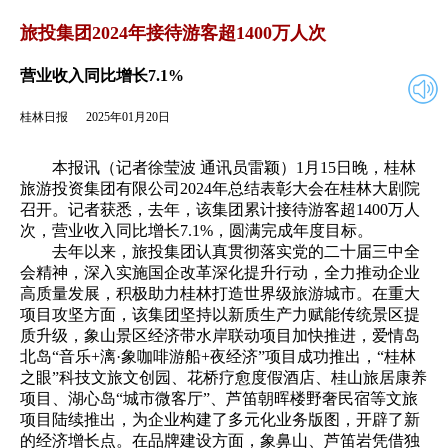
2025年01月20日
返回
旅投集团2024年接待游客超1400万人次
营业收入同比增长7.1%
桂林日报
2025年01月20日
本报讯（记者徐莹波 通讯员雷颖）1月15日晚，桂林
旅游投资集团有限公司2024年总结表彰大会在桂林大剧院
召开。记者获悉，去年，该集团累计接待游客超1400万人
次，营业收入同比增长7.1%，圆满完成年度目标。
去年以来，旅投集团认真贯彻落实党的二十届三中全
会精神，深入实施国企改革深化提升行动，全力推动企业
高质量发展，积极助力桂林打造世界级旅游城市。在重大
项目攻坚方面，该集团坚持以新质生产力赋能传统景区提
质升级，象山景区经济带水岸联动项目加快推进，爱情岛
北岛“音乐+漓·象咖啡游船+夜经济”项目成功推出，“桂林
之眼”科技文旅文创园、花桥疗愈度假酒店、桂山旅居康养
项目、湖心岛“城市微客厅”、芦笛朝晖楼野奢民宿等文旅
项目陆续推出，为企业构建了多元化业务版图，开辟了新
的经济增长点。在品牌建设方面，象鼻山、芦笛岩凭借独