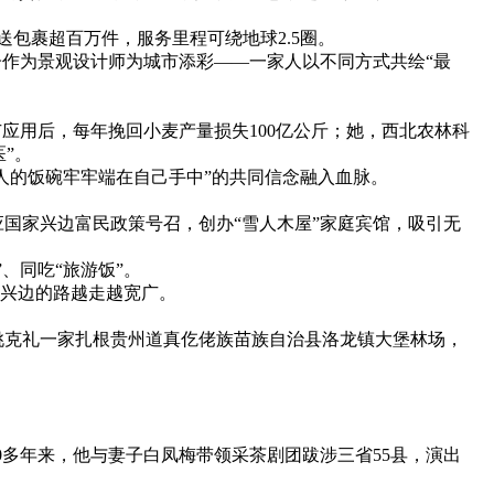
包裹超百万件，服务里程可绕地球2.5圈。
作为景观设计师为城市添彩——一家人以不同方式共绘“最
用后，每年挽回小麦产量损失100亿公斤；她，西北农林科
”。
人的饭碗牢牢端在自己手中”的共同信念融入血脉。
国家兴边富民政策号召，创办“雪人木屋”家庭宾馆，吸引无
、同吃“旅游饭”。
旅兴边的路越走越宽广。
克礼一家扎根贵州道真仡佬族苗族自治县洛龙镇大堡林场，
多年来，他与妻子白凤梅带领采茶剧团跋涉三省55县，演出