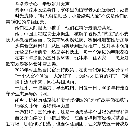
拳拳赤子心，奉献岁月无声
暴雨中蹚水投递急件，寒冬里为留守老人配送物资，处置过9
时光流转，“助人就是助己，小爱点燃大爱”不仅是他们的
美”家庭的幸福图景。
他们在人间烟火中携手，他们在科研最前沿共勉。
他，中国工程院院士康振生，破解了被称为“黄疸”的小麦
技大学教授黄丽丽，攻克苹果树腐烂病、猕猴桃细菌性溃疡病等
从实验室到田间，从国内科研到国际推广，这对学术伉俪秉承
无论是科研前沿，还是乡村沃土，每一个家庭的奉献都在
在零下40多度的室外赏冰雪、玩冰尜、住农家……黑龙江
数南方游客体验冰雪之美。
2023年村里出台民宿扶持政策，在史瑞娟家庭无私分享和
“一个人富不算富，大家好了，北极村才是真的好了。”秉
携手迈向未来，同心共担风雨。
一瓶水、一把柴刀，早出晚归、日复一日，40多年行走在
守护生态屏障的写照。
如今，护林员姚克礼和妻子张柳妮的“护绿”故事仍在续写
绵绵文脉传，赓续精神力量
一盏戏灯，三代传承，这是一场跨越半个世纪的坚守和
自父亲白崇贤手中接过鼓槌，江西省樟树市经楼采茶剧团团长
近万场。哪怕倾尽积蓄，也要保住剧团，让采茶戏这一传统