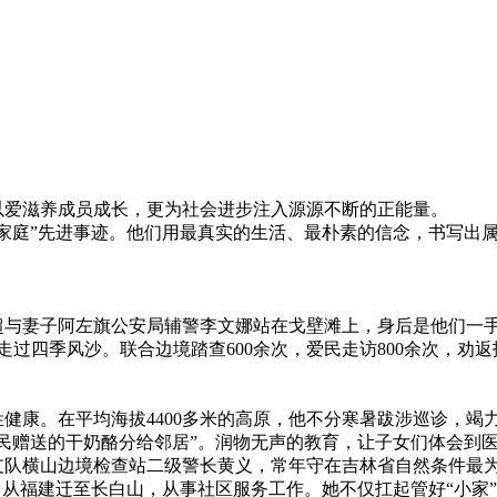
2025年10月03日
爱滋养成员成长，更为社会进步注入源源不断的正能量。
家庭”先进事迹。他们用最真实的生活、最朴素的信念，书写出属
妻子阿左旗公安局辅警李文娜站在戈壁滩上，身后是他们一手建
过四季风沙。联合边境踏查600余次，爱民走访800余次，劝返抵
康。在平均海拔4400多米的高原，他不分寒暑跋涉巡诊，竭
赠送的干奶酪分给邻居”。润物无声的教育，让子女们体会到医
横山边境检查站二级警长黄义，常年守在吉林省自然条件最为
从福建迁至长白山，从事社区服务工作。她不仅扛起管好“小家”