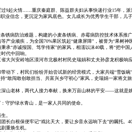
起火情……重庆秦庭群、陈益群夫妇从事快递行业15年，派送
职业信念，更沉淀为家风底色。女儿成长为优秀学生干部，儿子
条锈病防治难题，构建的小麦条锈病、赤霉病防控技术体系推广应
产业顽疾，为全国70%果区筑起“健康屏障”，被誉为“果树神医
“赤诚报国、笃学传家”的家风，相濡以沫40载，将“把中国
时代中回响。
省大兴安岭地区漠河市北极村村民史瑞娟和丈夫孙彦龙积极响应
带动下，村民们纷纷开始尝试新的经营模式，大家共端“雪饭碗”
持“敢闯敢创敢担当、共富兴乡守初心”家风，史瑞娟一家将文
深山老林，两代人接力奉献，换来万亩山林的平安——这就是姚
：守护绿水青山，是一家人共同的使命。
新生。
白根保便牢记“戏比天大，要让乡音永远响下去”的嘱托。40
戏剧重焕生机。