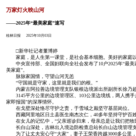
返回
万家灯火映山河
——2025年“最美家庭”速写
桂林日报
2025年10月03日
□新华社记者董博婷
家庭，是人生第一课堂，是社会基本细胞。美好的家庭以
中央宣传部、全国妇联向全社会发布了10户2025年“最美
美家庭”。
脉脉家国情，守望山河无恙
“守国就是守家，这里就是我们的根。”
内蒙古阿拉善边境管理支队银根边境派出所副所长徐乃超与
3145平方公里的边境管理区、103公里边境线，两人携手走
家即报国”的深厚情怀。
在戈壁深处恪尽守护之责，于雪域之巅坚守基层岗位。
西藏阿里地区日土县医生南杰次仁，40多年坚持守护百姓健
在女儿的记忆中，“父亲巡诊归来，母亲总是让我们把牧民
长白山深处，吉林出入境边防检查总站长白山边境管理支队
为了让丈夫安心守“大家”，妻子王荣香跨越3000多公里，