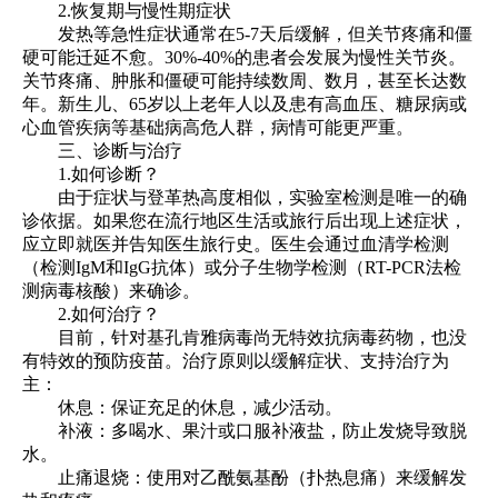
2.恢复期与慢性期症状
发热等急性症状通常在5-7天后缓解，但关节疼痛和僵
硬可能迁延不愈。30%-40%的患者会发展为慢性关节炎。
关节疼痛、肿胀和僵硬可能持续数周、数月，甚至长达数
年。新生儿、65岁以上老年人以及患有高血压、糖尿病或
心血管疾病等基础病高危人群，病情可能更严重。
三、诊断与治疗
1.如何诊断？
由于症状与登革热高度相似，实验室检测是唯一的确
诊依据。如果您在流行地区生活或旅行后出现上述症状，
应立即就医并告知医生旅行史。医生会通过血清学检测
（检测IgM和IgG抗体）或分子生物学检测（RT-PCR法检
测病毒核酸）来确诊。
2.如何治疗？
目前，针对基孔肯雅病毒尚无特效抗病毒药物，也没
有特效的预防疫苗。治疗原则以缓解症状、支持治疗为
主：
休息：保证充足的休息，减少活动。
补液：多喝水、果汁或口服补液盐，防止发烧导致脱
水。
止痛退烧：使用对乙酰氨基酚（扑热息痛）来缓解发