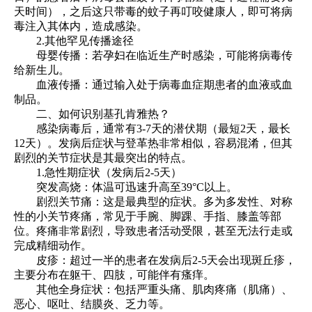
天时间），之后这只带毒的蚊子再叮咬健康人，即可将病
毒注入其体内，造成感染。
2.其他罕见传播途径
母婴传播：若孕妇在临近生产时感染，可能将病毒传
给新生儿。
血液传播：通过输入处于病毒血症期患者的血液或血
制品。
二、如何识别基孔肯雅热？
感染病毒后，通常有3-7天的潜伏期（最短2天，最长
12天）。发病后症状与登革热非常相似，容易混淆，但其
剧烈的关节症状是其最突出的特点。
1.急性期症状（发病后2-5天）
突发高烧：体温可迅速升高至39°C以上。
剧烈关节痛：这是最典型的症状。多为多发性、对称
性的小关节疼痛，常见于手腕、脚踝、手指、膝盖等部
位。疼痛非常剧烈，导致患者活动受限，甚至无法行走或
完成精细动作。
皮疹：超过一半的患者在发病后2-5天会出现斑丘疹，
主要分布在躯干、四肢，可能伴有瘙痒。
其他全身症状：包括严重头痛、肌肉疼痛（肌痛）、
恶心、呕吐、结膜炎、乏力等。