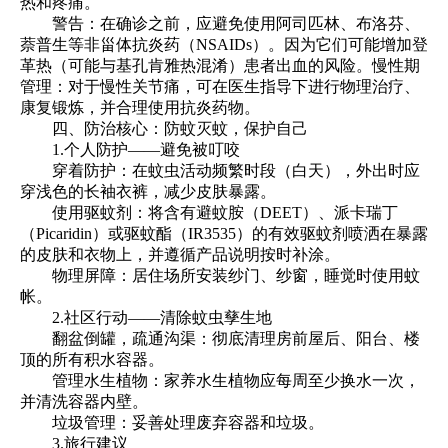
热和疼痛。
警告：在确诊之前，应避免使用阿司匹林、布洛芬、
萘普生等非甾体抗炎药（NSAIDs）。因为它们可能增加登
革热（可能与基孔肯雅热混淆）患者出血的风险。慢性期
管理：对于慢性关节痛，可在医生指导下进行物理治疗、
康复锻炼，并合理使用抗炎药物。
四、防治核心：防蚊灭蚊，保护自己
1.个人防护——避免被叮咬
穿着防护：在蚊虫活动频繁时段（白天），外出时应
穿浅色的长袖衣裤，减少皮肤暴露。
使用驱蚊剂：将含有避蚊胺（DEET）、派卡瑞丁
（Picaridin）或驱蚊酯（IR3535）的有效驱蚊剂喷洒在暴露
的皮肤和衣物上，并遵循产品说明按时补涂。
物理屏障：居住场所安装纱门、纱窗，睡觉时使用蚊
帐。
2.社区行动——清除蚊虫孳生地
翻盆倒罐，疏通沟渠：彻底清理房前屋后、阳台、楼
顶的所有积水容器。
管理水生植物：家养水生植物应每周至少换水一次，
并清洗容器内壁。
垃圾管理：妥善处理废弃容器和垃圾。
3.旅行建议