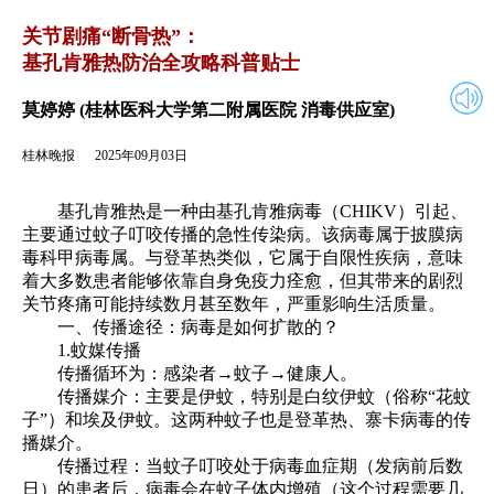
2025年09月03日
返回
关节剧痛“断骨热”：
基孔肯雅热防治全攻略科普贴士
莫婷婷 (桂林医科大学第二附属医院 消毒供应室)
桂林晚报
2025年09月03日
基孔肯雅热是一种由基孔肯雅病毒（CHIKV）引起、
主要通过蚊子叮咬传播的急性传染病。该病毒属于披膜病
毒科甲病毒属。与登革热类似，它属于自限性疾病，意味
着大多数患者能够依靠自身免疫力痊愈，但其带来的剧烈
关节疼痛可能持续数月甚至数年，严重影响生活质量。
一、传播途径：病毒是如何扩散的？
1.蚊媒传播
传播循环为：感染者→蚊子→健康人。
传播媒介：主要是伊蚊，特别是白纹伊蚊（俗称“花蚊
子”）和埃及伊蚊。这两种蚊子也是登革热、寨卡病毒的传
播媒介。
传播过程：当蚊子叮咬处于病毒血症期（发病前后数
日）的患者后，病毒会在蚊子体内增殖（这个过程需要几