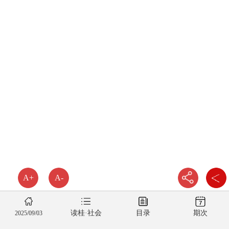
A+
A-
读桂·社会
目录
期次
2025/09/03