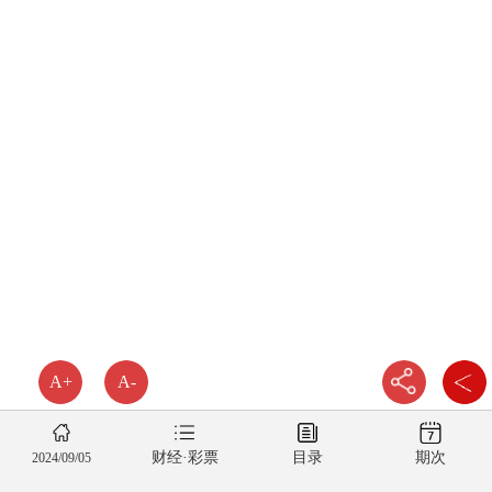
A+
A-
财经·彩票
目录
期次
2024/09/05