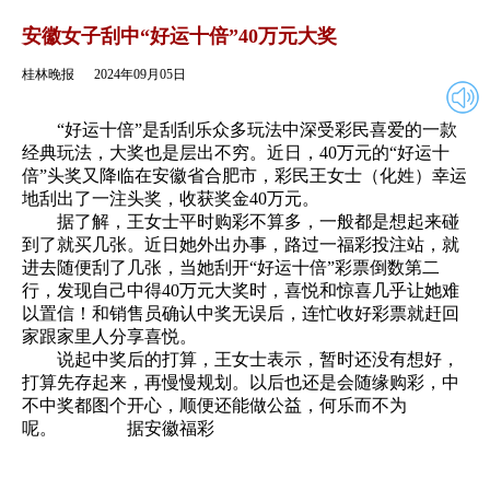
2024年09月05日
返回
安徽女子刮中“好运十倍”40万元大奖
桂林晚报
2024年09月05日
“好运十倍”是刮刮乐众多玩法中深受彩民喜爱的一款
经典玩法，大奖也是层出不穷。近日，40万元的“好运十
倍”头奖又降临在安徽省合肥市，彩民王女士（化姓）幸运
地刮出了一注头奖，收获奖金40万元。
据了解，王女士平时购彩不算多，一般都是想起来碰
到了就买几张。近日她外出办事，路过一福彩投注站，就
进去随便刮了几张，当她刮开“好运十倍”彩票倒数第二
行，发现自己中得40万元大奖时，喜悦和惊喜几乎让她难
以置信！和销售员确认中奖无误后，连忙收好彩票就赶回
家跟家里人分享喜悦。
说起中奖后的打算，王女士表示，暂时还没有想好，
打算先存起来，再慢慢规划。以后也还是会随缘购彩，中
不中奖都图个开心，顺便还能做公益，何乐而不为
呢。 据安徽福彩