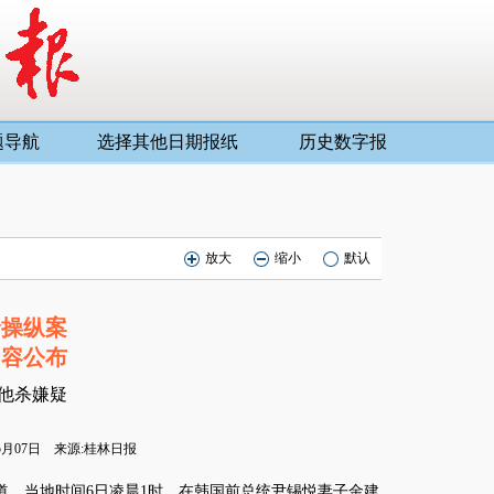
题导航
选择其他日期报纸
历史数字报
放大
缩小
默认
价操纵案
内容公布
他杀嫌疑
05月07日 来源:桂林日报
，当地时间6日凌晨1时，在韩国前总统尹锡悦妻子金建