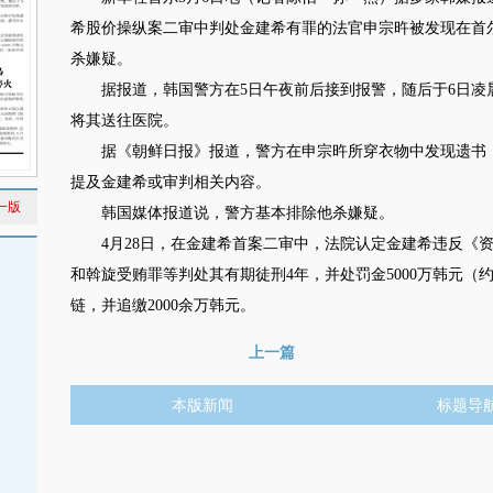
希股价操纵案二审中判处金建希有罪的法官申宗旿被发现在首
杀嫌疑。
据报道，韩国警方在5日午夜前后接到报警，随后于6日凌晨
将其送往医院。
据《朝鲜日报》报道，警方在申宗旿所穿衣物中发现遗书，
提及金建希或审判相关内容。
一版
韩国媒体报道说，警方基本排除他杀嫌疑。
4月28日，在金建希首案二审中，法院认定金建希违反《资
和斡旋受贿罪等判处其有期徒刑4年，并处罚金5000万韩元（
链，并追缴2000余万韩元。
上一篇
本版新闻
标题导