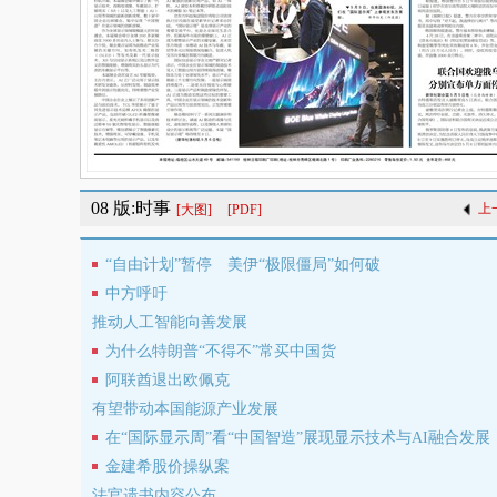
08 版:时事
上
[大图]
[PDF]
“自由计划”暂停 美伊“极限僵局”如何破
中方呼吁
推动人工智能向善发展
为什么特朗普“不得不”常买中国货
阿联酋退出欧佩克
有望带动本国能源产业发展
在“国际显示周”看“中国智造”展现显示技术与AI融合发展
金建希股价操纵案
法官遗书内容公布