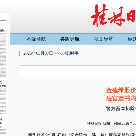
本版导航
各版导航
视觉导航
标
2026年05月07日
>>
08版:时事
金建希股
法官遗书
警方基本排除
桂林日报
新闻 时间:2026年
新华社首尔5月6日电（记者陈怡 孙一然）据多家韩媒报道