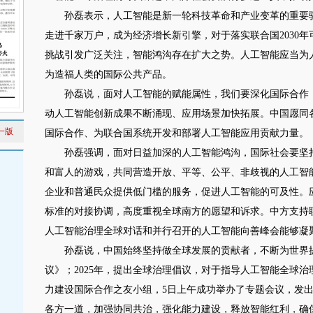
孙磊表示，人工智能是新一轮科技革命和产业变革的重要驱
走进千家万户，成为经济增长新引擎，对于落实联合国2030
挑战引发广泛关注，智能鸿沟存在扩大之势。人工智能应当为
为造福人类的国际公共产品。
孙磊说，面对人工智能的赋能属性，我们要深化国际合作，
动人工智能创新成果不断涌现、应用场景加快拓展。中国愿同
一版
国际合作、为联合国系统开发和部署人工智能应用贡献力量。
孙磊强调，面对日益加深的人工智能鸿沟，国际社会要坚持
和富人的游戏，共同营造开放、平等、公平、非歧视的人工智
企业和普通民众提供低门槛的服务，促进人工智能的可及性。
标准的对接协调，高度重视全球南方的愿望和诉求。中方支持
人工智能治理全球对话和并行召开的人工智能向善峰会能够凝
孙磊说，中国始终坚持做全球发展的贡献者，不断为世界提供
议》；2025年，提出全球治理倡议，对于指导人工智能全球
力建设国际合作之友小组，5日上午成功举办了专题会议，发
各方一道，加强协同共治，强化能力建设，释放智能红利，确