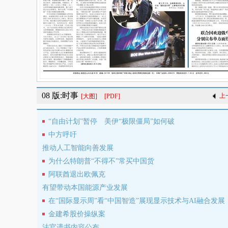
08 版:时事
上
[大图]
[PDF]
“自由计划”暂停 美伊“极限僵局”如何破
中方呼吁
推动人工智能向善发展
为什么特朗普“不得不”常买中国货
阿联酋退出欧佩克
有望带动本国能源产业发展
在“国际显示周”看“中国智造”展现显示技术与AI融合发展
金建希股价操纵案
法官遗书内容公布