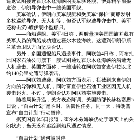
逼退试图接近霍尔木兹海峡的美军驱逐舰。伊媒稍早前报
道说，伊朗导弹击中一艘美国军舰。
美军确认，伊朗向美军舰艇和受美军“保护”商船发射
多枚巡航导弹、无人机等，但否认军舰遭导弹击中。美军
还称击沉6艘伊朗小型船只。
——商船遇阻。美军4日称，两艘悬挂美国国旗并载有
美军人员的商船成功通过霍尔木兹海峡。这遭到伊朗伊斯
兰革命卫队方面坚决否认。
另外，多国通报船只遇袭事件。阿联酋4日称，阿布扎
比国家石油公司旗下一艘试图通过霍尔木兹海峡的船遭无
人机袭击。英国方面称，一艘油轮在阿联酋富查伊拉以北
约140公里处遭导弹袭击。
——阿联酋遭袭。阿联酋方面表示，拦截到来自伊朗
方向的导弹和无人机，同时富查伊拉石油工业区因无人机
袭击起火。不过，伊朗否认对阿联酋实施袭击。
随着局势升温，美方表态降调。美国防部长赫格塞思5
日说，“自由计划”是临时、防御性任务。同一天，特朗普
宣布“自由计划”行动暂停。
据英国媒体5日报道，霍尔木兹海峡仍处于事实上的关
闭状态，当天没有追踪到船只通过情况。
“自由计划”缘何被叫停