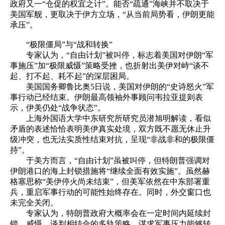
政府又一“仓促的权宜之计”。能否“疏通”海峡并不取决于
美国军舰，更取决于伊方立场，“从当前局势看，伊朗更能
承压”。
“极限僵局”与“战和转换”
专家认为，“自由计划”被叫停，标志着美国对伊朗“军
事施压”加“极限威慑”策略受挫，也折射出美伊对峙“谈不
起、打不起、耗不起”的深层困局。
美国国务卿鲁比奥5日说，美国对伊朗的“史诗怒火”军
事行动已经结束。伊朗最高领袖外事顾问韦拉亚提则表
示，伊美仍处“战争状态”。
上海外国语大学中东研究所研究员潜旭明解读，看似
矛盾的表述恰恰表明美伊真实处境，双方既不愿无休止升
级冲突，也无法实质性结束对抗，呈现“非战非和的极限僵
持”。
于美方而言，“自由计划”虽被叫停，但特朗普强调对
伊朗港口的海上封锁措施将“继续全面有效实施”。虽然赫
格塞思称“美伊停火尚未结束”，但美军依然在中东部署重
兵，重启军事行动的可能性始终存在。同时，外交窗口也
未完全关闭。
专家认为，特朗普政府大概率会在一定时间内延续封
锁、威慑、谈判相结合的多轨策略，谋求军事压力能够转