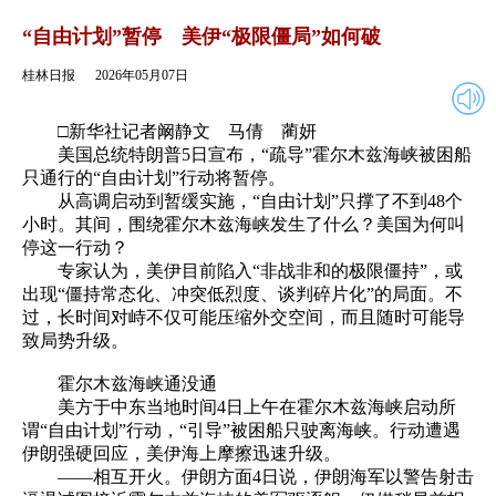
2026年05月07日
返回
“自由计划”暂停 美伊“极限僵局”如何破
桂林日报
2026年05月07日
□新华社记者阚静文 马倩 蔺妍
美国总统特朗普5日宣布，“疏导”霍尔木兹海峡被困船
只通行的“自由计划”行动将暂停。
从高调启动到暂缓实施，“自由计划”只撑了不到48个
小时。其间，围绕霍尔木兹海峡发生了什么？美国为何叫
停这一行动？
专家认为，美伊目前陷入“非战非和的极限僵持”，或
出现“僵持常态化、冲突低烈度、谈判碎片化”的局面。不
过，长时间对峙不仅可能压缩外交空间，而且随时可能导
致局势升级。
霍尔木兹海峡通没通
美方于中东当地时间4日上午在霍尔木兹海峡启动所
谓“自由计划”行动，“引导”被困船只驶离海峡。行动遭遇
伊朗强硬回应，美伊海上摩擦迅速升级。
——相互开火。伊朗方面4日说，伊朗海军以警告射击