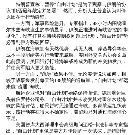
特朗普宣称，暂停“自由计划”是为了观察与伊朗的协
议“能否最终敲定并签署”。然而，分析人士普遍认为叫停
原因在于行动碰壁。
一方面，军事风险急升。专家指出，48小时内围绕霍
尔木兹海峡发生的事情显示，伊朗正推进对海峡管控的“制
度化”，没有打算在海峡控制权问题上让步，“自由计划”势
必遭到伊方强硬回应。
伊朗在海峡拥有天然优势，其无人机、岸基导弹等低
成本手段能给美方行动带来威胁。美国外交关系协会文章
此前预测，美国强行打通海峡或将成为新的冲突触发点，
并使美军陷入更大危险。
另一方面，“疏导”效果不佳。无论美伊说法如何，相
较于战事爆发前每天约138艘船的通航量，“自由计划”都远
未能“疏通”海峡。
航运企业也对“自由计划”始终保持谨慎。德国航运巨
头赫伯罗特公司称，“自由计划”并未改变其对霍尔木兹海
峡的风险评估，船只暂时无法通过海峡。多家航运组织表
示，该行动存在很大不确定性，滞留船只对通过海峡信心
不足。
美国智库大西洋理事会高级顾问迈松·卡法菲等专家指
出，“自由计划”更像是美方对伊朗的一次试探，是特朗普