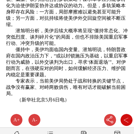
化为迫使伊朗妥协并达成协议的动力。但是，多轨策略本
身即存在风险：一方面，局部摩擦难以避免甚至可能升
级；另一方面，对抗持续将使美伊外交回旋空间被不断压
缩。
潜旭明分析，美伊后续大概率将呈现“僵持常态化、冲
突低烈度、谈判碎片化”的局面，但也不排除美国重启军事
行动、冲突升级的可能。
僵持中，美伊均面临国内变量。潜旭明说，特朗普政
府在国内政治压力下，“或以封锁施压为基础，以重启军事
行动为威胁，以外交谈判为出口，寻求‘体面退场’”。对伊
朗而言，在强硬应对的同时，如何缓解经济压力、维护国
内稳定是重要课题。
专家表示，当前美伊局势处于战和转换的关键节点，
战争没有赢家、对峙两败俱伤，唯有对话才能破解当前困
局。
（新华社北京5月6日电）
A+
A-