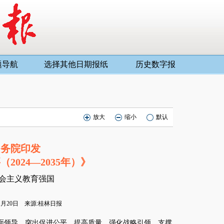
题导航
选择其他日期报纸
历史数字报
放大
缩小
默认
国务院印发
024—2035年）》
会主义教育强国
01月20日 来源:桂林日报
领导，突出促进公平、提高质量，强化战略引领、支撑