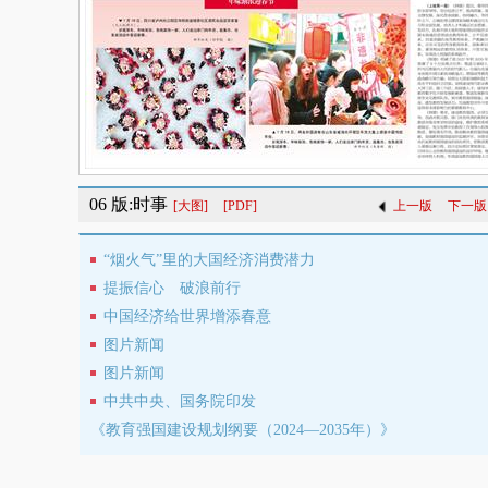
06 版:时事
[大图]
[PDF]
上一版
下一版
“烟火气”里的大国经济消费潜力
提振信心 破浪前行
中国经济给世界增添春意
图片新闻
图片新闻
中共中央、国务院印发
《教育强国建设规划纲要（2024—2035年）》