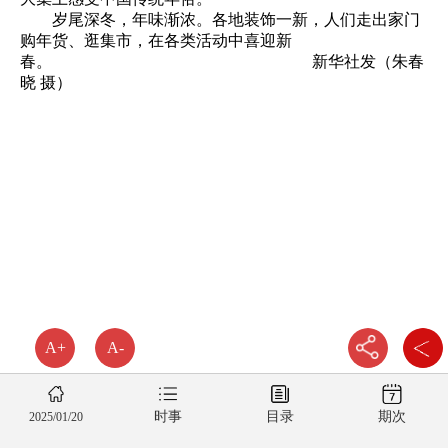
岁尾深冬，年味渐浓。各地装饰一新，人们走出家门
购年货、逛集市，在各类活动中喜迎新
春。 新华社发（朱春
晓 摄）
A+
A-
时事
目录
期次
2025/01/20