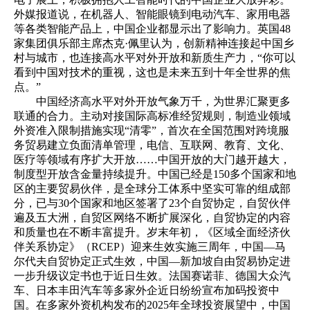
外媒报道说，在机器人、智能眼镜到电动汽车、家用电器
等各类智能产品上，中国企业都显示出了影响力。英国48
家集团俱乐部主席杰克·佩里认为，创新精神连接起中国乡
村与城市，也连接高水平对外开放和新质生产力，“你可以
看到中国对技术的重视，这也是未来五到十年全世界的焦
点。”
中国经济高水平对外开放气象万千，为世界汇聚更多
联通的合力。主动对接国际高标准经贸规则，制造业领域
外资准入限制措施实现“清零”，首次在全国范围对跨境服
务贸易建立负面清单管理，电信、互联网、教育、文化、
医疗等领域有序扩大开放……中国开放的大门越开越大，
制度型开放含金量持续提升。中国已经是150多个国家和地
区的主要贸易伙伴，是全球分工体系中坚实可靠的组成部
分，已与30个国家和地区签署了23个自贸协定，自贸伙伴
遍及五大洲，自贸区网络不断扩展深化，自贸协定的内容
和质量也在不断丰富提升。岁末年初，《区域全面经济伙
伴关系协定》（RCEP）迎来生效实施三周年，中国—马
尔代夫自贸协定正式生效，中国—新加坡自由贸易协定进
一步升级议定书也于近日生效。法国赛诺菲、德国大众汽
车、日本丰田汽车等多家外企近日纷纷宣布加码投资中
国。在多家外资机构发布的2025年全球投资展望中，中国