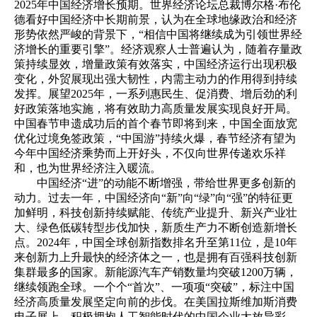
2025年中国经济增长预期。世界经济论坛总裁博尔格·布伦
德看好中国经济中长期前景，认为在全球地缘政治和经济
形势依然严峻的背景下，“相信中国将继续成为引领世界经
济增长的重要引擎”。经济观察人士普遍认为，随着存量政
策持续显效，增量政策有效落实，中国经济运行出现积极
变化，外贸展现出强大韧性，内需主动力的作用得到持续
发挥。展望2025年，一系列惠民生、促消费、增后劲的利
好政策落地实施，将有效助力高质量发展实现良好开局。
中国春节申遗成功后的首个春节即将到来，中国全面放宽
优化过境免签政策，“中国游”持续火爆，春节经济有望为
今年中国经济乘势而上开好头，不仅向世界传递欢乐祥
和，也为世界经济注入暖流。
中国经济“进”的动能不断增强，带给世界更多创新的
动力。过去一年，中国经济向“新”向“绿”向“强”的特征更
加鲜明，科技创新持续赋能、传统产业提升、新兴产业壮
大、绿色低碳转型步伐加快，新质生产力不断创造新增长
点。2024年，中国全球创新指数排名升至第11位，是10年
来创新力上升最快的经济体之一，也是拥有百强科技创新
集群最多的国家。新能源汽车产销数量均突破1200万辆，
继续领跑全球。一个个“首次”、一项项“突破”，标注中国
经济高质量发展坚定向前的步伐。在美国拉斯维加斯消费
电子展上，积极拥抱人工智能时代的中国企业大放异彩。