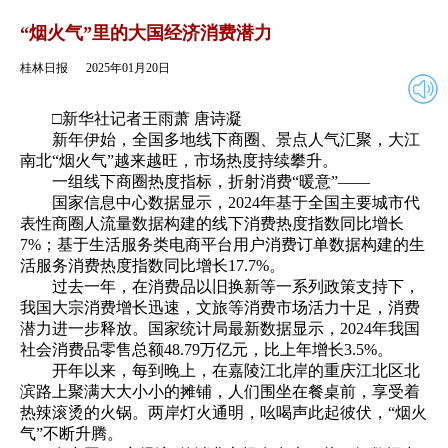
2025年01月20日
返回
“烟火气”里的大国经济消费潜力
桂林日报
2025年01月20日
□新华社记者王雨萧 唐诗凝
新年伊始，全国多地线下商圈、景点人气汇聚，大江
南北“烟火气”越来越旺，市场热度持续攀升。
一组线下商圈热度指标，折射消费“暖意”——
国家信息中心数据显示，2024年基于全国主要城市代
表性商圈人流量数据构建的线下消费热度指数同比增长
7%；基于生活服务类电商平台用户消费订单数据构建的生
活服务消费热度指数同比增长17.7%。
过去一年，在消费品以旧换新等一系列政策支持下，
我国大宗消费增长迅速，文旅等消费市场活力十足，消费
潜力进一步释放。国家统计局最新数据显示，2024年我国
社会消费品零售总额48.79万亿元，比上年增长3.5%。
开年以来，每到晚上，在嘉陵江北岸的重庆江北区北
滨路上聚满大大小小的摊铺，人们围坐在餐桌前，享受着
热辣滚烫的火锅。两岸灯火通明，吆喝声此起彼伏，“烟火
气”不断升腾。