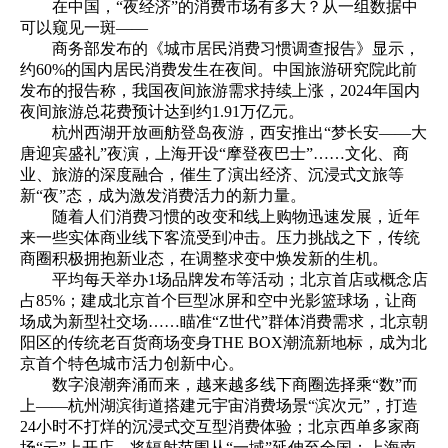
在中国，“夜经济”的消费市场有多大？从一组数据中
可以窥见一斑——
商务部发布的《城市居民消费习惯调查报告》显示，
约60%的国内居民消费发生在夜间。中国旅游研究院此前
发布的报告称，我国夜间旅游需求持续上涨，2024年国内
夜间旅游总花费预计达到约1.91万亿元。
杭州西湖开放画舫登岛夜游，西安推出“梦长安——大
唐迎宾盛礼”夜演，上海开设“摩登夜巴士”……文化、商
业、旅游的深度融合，催生了演出经济、沉浸式文旅等
新“夜”态，成为激发消费活力的新力量。
随着人们消费习惯的改变和线上购物迅速发展，近年
来一些实体商业线下客流受到冲击。压力挑战之下，传统
商圈积极拥抱新业态，在调整求变中焕发新的生机。
平均每天举办1场品牌发布等活动；北京首店或概念店
占85%；建成北京首个巨型冰屏和空中光影篮球场，让商
场成为新型社交场……瞄准“Z世代”群体消费需求，北京朝
阳区的传统老百货商场变身THE BOX潮流新地标，成为北
京首个特色城市活力创新中心。
数字浪潮奔涌而来，越来越多线下商圈选择乘“数”而
上——杭州湖滨街道搭建元宇宙消费场景“滨次元”，打造
24小时不打烊的沉浸式交互型消费体验；北京西单多家商
场“云”上开店，将辐射范围从“一域”延伸至全国；上海南