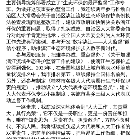
主要领导统筹部署成立了“生态环保的最严监督”工作专
班。为做好这项重要的监督工作，我连续两年参与推动自
治区人大常委会关于自治区漓江流域生态环境保护条例执
法检查发现问题整改工作，建议市政府加快解决关系漓江
环保的重要问题，取得了扎实成效。自治区人大常委会领
导对此给予肯定性批示，被全国人大常委会列为人大环资
工作先进典型案例。参与开发“数字漓江——人大监督”微
信小程序，助推漓江生态环境保护步入数字新时代。
参与履职服务，把难事办成。重点督办了《关于加强
漓江流域生态保护监管工作的建议》，使漓江生态保护监
管得到强化。2023年，在全国地级以上城市地表水环境质
量状况排名中，我市排名第五，继续保持全国排名前列。
另外，还参与制定《桂林市各级人大代表履行生态环保职
责的规定》，推动设立“人大代表生态环境监督员”，建立
人大代表环保专业小组制度，实施市县乡三级人大代表联
动监督工作机制。
一路走来，我愈发深切地体会到“人大工作，其责重
大，其行光荣”，它不仅是一份职业，更是一份责任和担
当，唯有“知责思为、尽责有为、担责敢为”，方能不负时
代、不负人民。我将继续担负起人大代表和人大工作者的
双重责任，把简单的事情做实，把容易的工作做细，把保