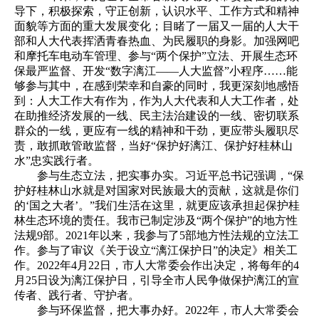
导下，积极探索，守正创新，认识水平、工作方式和精神
面貌等方面的重大发展变化；目睹了一届又一届的人大干
部和人大代表挥洒青春热血、为民履职的身影。加强网吧
和摩托车电动车管理、参与“两个保护”立法、开展生态环
保最严监督、开发“数字漓江——人大监督”小程序……能
够参与其中，在感到荣幸和自豪的同时，我更深刻地感悟
到：人大工作大有作为，作为人大代表和人大工作者，处
在助推经济发展的一线、民主法治建设的一线、密切联系
群众的一线，更应有一线的精神和干劲，更应带头履职尽
责，敢抓敢管敢监督，当好“保护好漓江、保护好桂林山
水”忠实践行者。
参与生态立法，把实事办实。习近平总书记强调，“保
护好桂林山水就是对国家对民族最大的贡献，这就是你们
的‘国之大者’。”我们生活在这里，就更应该承担起保护桂
林生态环境的责任。我市已制定涉及“两个保护”的地方性
法规9部。2021年以来，我参与了5部地方性法规的立法工
作。参与了审议《关于设立“漓江保护日”的决定》相关工
作。2022年4月22日，市人大常委会作出决定，将每年的4
月25日设为漓江保护日，引导全市人民争做保护漓江的宣
传者、践行者、守护者。
参与环保监督，把大事办好。2022年，市人大常委会