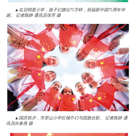
▲在启明星小学，孩子们摆出75字样，祝福新中国75周年华
诞。 记者陈静 通讯员张芳 摄
▲国庆前夕，市穿山小学红领巾们与国旗合影。 记者陈静 通
讯员向春燕 摄