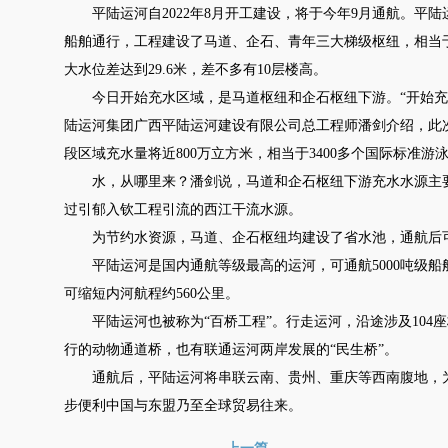
平陆运河自2022年8月开工建设，将于今年9月通航。平陆
船舶通行，工程建设了马道、企石、青年三大梯级枢纽，相当于
大水位差达到29.6米，差不多有10层楼高。
今日开始充水区域，是马道枢纽和企石枢纽下游。“开始充
陆运河集团广西平陆运河建设有限公司总工程师潘剑介绍，此
段区域充水量将近800万立方米，相当于3400多个国际标准游
水，从哪里来？潘剑说，马道和企石枢纽下游充水水源主要
过引郁入钦工程引流的西江干流水源。
为节约水资源，马道、企石枢纽均建设了省水池，通航后可
平陆运河是国内通航等级最高的运河，可通航5000吨级船
可缩短内河航程约560公里。
平陆运河也被称为“百桥工程”。行走运河，沿途涉及104座
行的动物通道桥，也有联通运河两岸发展的“民生桥”。
通航后，平陆运河将串联云南、贵州、重庆等西南腹地，为
步便利中国与东盟乃至全球贸易往来。