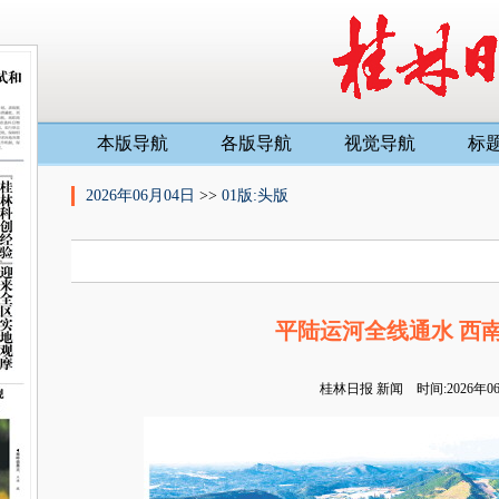
本版导航
各版导航
视觉导航
标
2026年06月04日
>>
01版:头版
平陆运河全线通水 西
桂林日报
新闻 时间:2026年