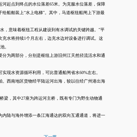
运河起点到终点的水位落差65米。为克服水位落差，保障
给船舶装上“水上电梯”。其中，马道枢纽船闸上下游最
水，意味着枢纽工程从建设到有水调试的关键跨越。”平
次充水将持续1个月左右，边充水边对设备进行调试。这
泳池。
分为两部分，分别是枢纽上游旧州江天然径流活水和通
实现水资源循环利用，可比普通船闸省水60%左右。
舶。西南地区货物经平陆运河出海，较以往经广州港出海
桥梁，其中27座为跨运河主桥，既有专门为野生动物通
内陆与海外增添一条江海通达的双向互通通道，将进一