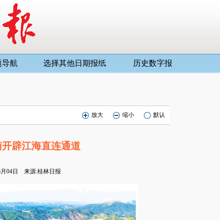
题导航
选择其他日期报纸
历史数字报
放大
缩小
默认
南开辟江海直连通道
06月04日 来源:桂林日报