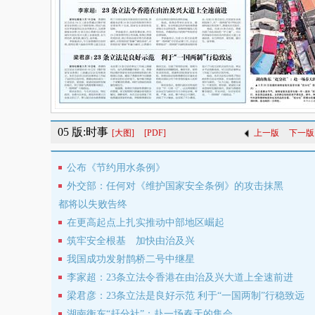
05 版:时事
[大图]
[PDF]
上一版
下一版
公布《节约用水条例》
外交部：任何对《维护国家安全条例》的攻击抹黑
都将以失败告终
在更高起点上扎实推动中部地区崛起
筑牢安全根基 加快由治及兴
我国成功发射鹊桥二号中继星
李家超：23条立法令香港在由治及兴大道上全速前进
梁君彦：23条立法是良好示范 利于“一国两制”行稳致远
湖南衡东“赶分社”：赴一场春天的集会