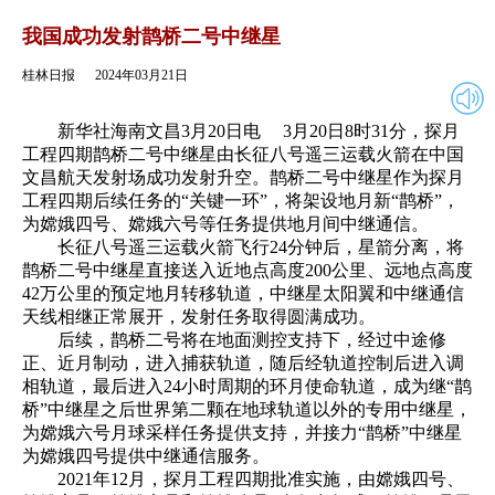
2024年03月21日
返回
我国成功发射鹊桥二号中继星
桂林日报
2024年03月21日
新华社海南文昌3月20日电 3月20日8时31分，探月
工程四期鹊桥二号中继星由长征八号遥三运载火箭在中国
文昌航天发射场成功发射升空。鹊桥二号中继星作为探月
工程四期后续任务的“关键一环”，将架设地月新“鹊桥”，
为嫦娥四号、嫦娥六号等任务提供地月间中继通信。
长征八号遥三运载火箭飞行24分钟后，星箭分离，将
鹊桥二号中继星直接送入近地点高度200公里、远地点高度
42万公里的预定地月转移轨道，中继星太阳翼和中继通信
天线相继正常展开，发射任务取得圆满成功。
后续，鹊桥二号将在地面测控支持下，经过中途修
正、近月制动，进入捕获轨道，随后经轨道控制后进入调
相轨道，最后进入24小时周期的环月使命轨道，成为继“鹊
桥”中继星之后世界第二颗在地球轨道以外的专用中继星，
为嫦娥六号月球采样任务提供支持，并接力“鹊桥”中继星
为嫦娥四号提供中继通信服务。
2021年12月，探月工程四期批准实施，由嫦娥四号、