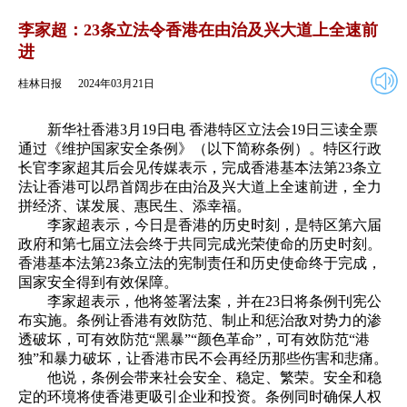
2024年03月21日
返回
李家超：23条立法令香港在由治及兴大道上全速前
进
桂林日报
2024年03月21日
新华社香港3月19日电 香港特区立法会19日三读全票
通过《维护国家安全条例》（以下简称条例）。特区行政
长官李家超其后会见传媒表示，完成香港基本法第23条立
法让香港可以昂首阔步在由治及兴大道上全速前进，全力
拼经济、谋发展、惠民生、添幸福。
李家超表示，今日是香港的历史时刻，是特区第六届
政府和第七届立法会终于共同完成光荣使命的历史时刻。
香港基本法第23条立法的宪制责任和历史使命终于完成，
国家安全得到有效保障。
李家超表示，他将签署法案，并在23日将条例刊宪公
布实施。条例让香港有效防范、制止和惩治敌对势力的渗
透破坏，可有效防范“黑暴”“颜色革命”，可有效防范“港
独”和暴力破坏，让香港市民不会再经历那些伤害和悲痛。
他说，条例会带来社会安全、稳定、繁荣。安全和稳
定的环境将使香港更吸引企业和投资。条例同时确保人权