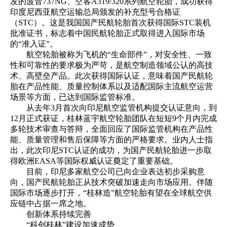
发的波音737NG、空客A319/320系列航空轮胎，成功获得
印度尼西亚航空运输总局颁发的补充型号合格证
（STC）。这是我国国产民航轮胎首次获得国际STC装机
批准证书，标志着中国民航轮胎正式取得进入国际市场
的“准入证”。
航空轮胎被称为飞机的“生命部件”，对安全性、一致
性和可靠性的要求极为严苛，是航空制造领域公认的高技
术、高壁垒产品。此次获得国际认证，意味着国产民航轮
胎在产品性能、质量控制体系以及适配国际主流航空运营
场景等方面，已达到国际监管标准。
从去年3月首次向印尼航空监管机构提交认证意向，到
12月正式获证，桂林蓝宇航空轮胎团队在短短9个月内完成
多轮技术审查与答辩，全面回应了国际监管机构在产品性
能、质量管理和售后保障等方面的严格要求。业内人士指
出，此次印尼STC认证的成功，为国产民航轮胎进一步取
得欧洲EASA等国际权威认证奠定了重要基础。
目前，印尼多家航空公司已向企业表达初步采购意
向，国产民航轮胎正从技术突破加速走向市场应用。伴随
国际市场逐步打开，“桂林造”航空轮胎有望在全球航空供
应链中占据一席之地。
创新体系持续完善
“科创桂林”建设加速成势