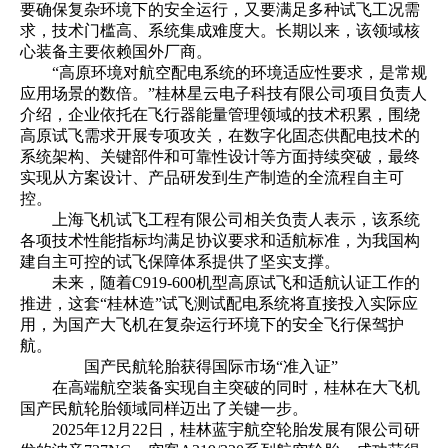
要确保复杂环境下的安全运行，又要满足多种试飞工况需
求，技术门槛高、系统集成难度大。长期以来，该领域核
心装备主要依赖国外厂商。
“高原环境对航空配电系统的环境适应性要求，是常规
应用场景的数倍。”桂林星云电子科技有限公司项目负责人
介绍，企业依托在飞行器能量管理领域的技术积累，围绕
高原试飞需求开展专项攻关，在数字化固态供配电技术的
系统架构、关键部件和可靠性设计等方面持续突破，最终
实现从方案设计、产品研发到生产制造的全流程自主可
控。
上海飞机试飞工程有限公司相关负责人表示，该系统
各项技术性能指标均满足协议要求和适航标准，为我国构
建自主可控的试飞保障体系提供了坚实支撑。
未来，随着C919-600机型高原试飞和适航认证工作的
推进，这套“桂林造”试飞测试配电系统将直接投入实际应
用，为国产大飞机在复杂运行环境下的安全飞行保驾护
航。
国产民航轮胎获得国际市场“准入证”
在高端航空装备实现自主突破的同时，桂林在大飞机
国产民航轮胎领域同样迈出了关键一步。
2025年12月22日，桂林蓝宇航空轮胎发展有限公司研