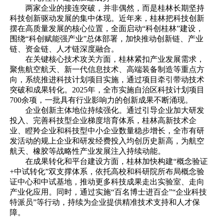
两家企业的接连突破，并非偶然，而是桂林长期坚持
科技创新驱动发展的集中体现。近年来，桂林把科技创新
摆在高质量发展的核心位置，全面启动“科创桂林”建设，
围绕“科创赋能强产业”总体部署，加快推动创新链、产业
链、资金链、人才链深度融合。
在关键核心技术攻关方面，桂林紧扣产业发展需求，
聚焦航空航天、新一代信息技术、高端装备制造等重点方
向，系统推进科技计划项目实施，通过项目牵引带动技术
突破和成果转化。2025年，全市实施自治区科技计划项目
700余项，一批具有行业影响力的创新成果不断涌现。
企业创新主体地位持续强化。通过引导企业加大研发
投入、完善科技型企业梯度培育体系，桂林高新技术企
业、瞪羚企业和科技型中小企业数量稳步增长，全市有研
发活动的规上企业和研发经费投入均创历史新高，为航空
航天、橡胶等战略性产业发展注入持续动能。
在成果转化和平台建设方面，桂林加快构建“概念验证
+中试转化”双支撑体系，依托高校和科研院所布局概念验
证中心和中试基地，推动更多科技成果走出实验室、走向
产业化应用。同时，通过实施“百名博士进百企”“企业科技
特派员”等行动，持续为企业提供精准技术支持和人才保
障。