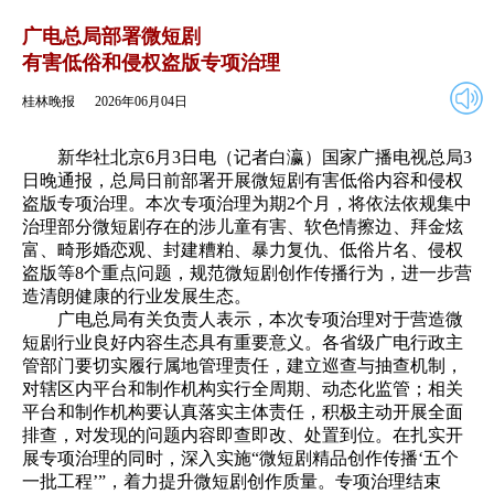
2026年06月04日
返回
广电总局部署微短剧
有害低俗和侵权盗版专项治理
桂林晚报
2026年06月04日
新华社北京6月3日电（记者白瀛）国家广播电视总局3
日晚通报，总局日前部署开展微短剧有害低俗内容和侵权
盗版专项治理。本次专项治理为期2个月，将依法依规集中
治理部分微短剧存在的涉儿童有害、软色情擦边、拜金炫
富、畸形婚恋观、封建糟粕、暴力复仇、低俗片名、侵权
盗版等8个重点问题，规范微短剧创作传播行为，进一步营
造清朗健康的行业发展生态。
广电总局有关负责人表示，本次专项治理对于营造微
短剧行业良好内容生态具有重要意义。各省级广电行政主
管部门要切实履行属地管理责任，建立巡查与抽查机制，
对辖区内平台和制作机构实行全周期、动态化监管；相关
平台和制作机构要认真落实主体责任，积极主动开展全面
排查，对发现的问题内容即查即改、处置到位。在扎实开
展专项治理的同时，深入实施“微短剧精品创作传播‘五个
一批工程’”，着力提升微短剧创作质量。专项治理结束