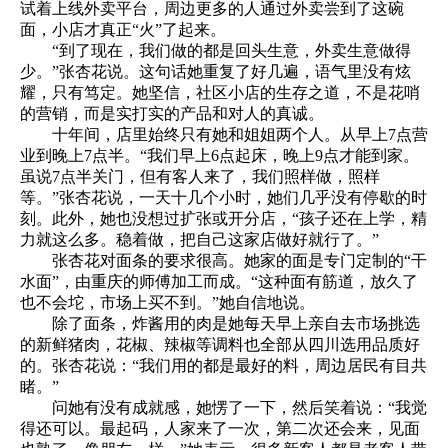
试着上线外卖平台，周边更多的人通过外卖尝到了这碗
面，小店才真正“火”了起来。
“到了现在，我们做的都是回头生意，外卖生意做得
少。”张杏花说。这句话她重复了好几遍，语气里没有炫
耀，只有笃定。她坚信，社区小店的生存之道，不是花哨
的营销，而是实打实的产品和对人的真诚。
十年间，店里始终只有她和姐姐两个人。从早上7点营
业到晚上7点半。“我们早上6点起床，晚上9点才能到家。
虽说7点半关门，但有客人来了，我们照样做，照样
等。”张杏花说，一天十几个小时，她们几乎没有停歇的时
刻。此外，她也没想过扩张或开分店，“孩子还在上学，精
力就这么多。稳着做，把自己这家店做好就行了。”
张杏花对面条的要求很高。她家的面是专门定制的“干
水面”，由重庆的师傅加工而成。“这种面有筋道，放久了
也不会坨，市场上买不到。”她自信地说。
除了面条，炸酱用的肉是她每天早上亲自去市场挑选
的新鲜猪肉，花椒、辣椒等调料也全部从四川选用品质好
的。张杏花说：“我们用的都是最好的料，周边居民有目共
睹。”
问她有没有成就感，她愣了一下，然后笑着说：“我觉
得还可以。最起码，人家来了一次，第二次还会来，见面