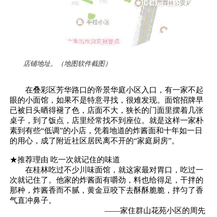
店铺地址。（地图软件截图）
在叠彩区芳华路口的帝景华庭小区入口，有一家不起
眼的小面馆，如果不是特意寻找，很难发现。面馆招牌早
已被日头晒得褪了色，店面不大，狭长的门面里摆着几张
桌子，到了饭点，店里经常找不到座位。就是这样一家朴
素到有些“低调”的小店，凭着地道的炸酱面和十年如一日
的用心，成了附近社区居民离不开的“家庭厨房”。
★推荐理由 吃一次就记住的味道
在桂林吃过不少川味面馆，就这家最对胃口，吃过一
次就记住了。他家的炸酱面有嚼劲，料也给得足，干拌的
那种，炸酱香而不腻，黄金豆咬下去酥酥脆脆，拌匀了香
气直冲鼻子。
——家住群山花苑小区的周先