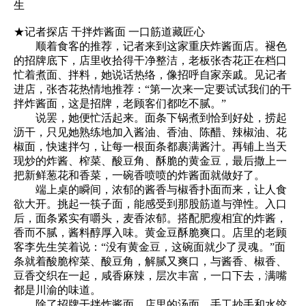
生
★记者探店 干拌炸酱面 一口筋道藏匠心
顺着食客的推荐，记者来到这家重庆炸酱面店。褪色
的招牌底下，店里收拾得干净整洁，老板张杏花正在档口
忙着煮面、拌料，她说话热络，像招呼自家亲戚。见记者
进店，张杏花热情地推荐：“第一次来一定要试试我们的干
拌炸酱面，这是招牌，老顾客们都吃不腻。”
说罢，她便忙活起来。面条下锅煮到恰到好处，捞起
沥干，只见她熟练地加入酱油、香油、陈醋、辣椒油、花
椒面，快速拌匀，让每一根面条都裹满酱汁。再铺上当天
现炒的炸酱、榨菜、酸豆角、酥脆的黄金豆，最后撒上一
把新鲜葱花和香菜，一碗香喷喷的炸酱面就做好了。
端上桌的瞬间，浓郁的酱香与椒香扑面而来，让人食
欲大开。挑起一筷子面，能感受到那股筋道与弹性。入口
后，面条紧实有嚼头，麦香浓郁。搭配肥瘦相宜的炸酱，
香而不腻，酱料醇厚入味。黄金豆酥脆爽口。店里的老顾
客李先生笑着说：“没有黄金豆，这碗面就少了灵魂。”面
条就着酸脆榨菜、酸豆角，解腻又爽口，与酱香、椒香、
豆香交织在一起，咸香麻辣，层次丰富，一口下去，满嘴
都是川渝的味道。
除了招牌干拌炸酱面，店里的汤面、手工抄手和水饺