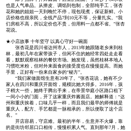
也是人气单品。从擀皮、调馅到包制，全部纯手工，张杏
花和她的姐姐一天到晚忙不停，现包现煮，保证新鲜。小
店价格也很亲民，全线产品7到10元不等，分量扎实。“我
们房租不高，所以定价也不贵，但用料一点都不省。”张杏
花说。
★小店故事 十年坚守 以真心守好一碗面
张杏花是四川省达州市人，2013年她跟随老乡来到桂
林，最初几年在家带孩子，但闲不住的她经常四处走走看
看，默默观察桂林的餐饮市场。她发现，虽然桂林本地人
习惯吃米粉，但对外来面食的接受度也在慢慢提高。而她
手里，正好有一份来自家乡的“秘方”。
“我们家做面馆生意有20年了。”张杏花说，她有不少
家人在四川和重庆开面馆，规模比她大得多。2016年，孩
子稍大一些，她终于腾出手来，在帝景华庭小区路口租下
一间小小的门面，开了这家重庆炸酱面店。她解释道：“达
州和重庆挨着，口味几乎一样，而且我们最早的师傅就是
重庆人，配方、手艺都是一脉相承的，所以便取了这个店
名。”
开店容易，守店难。最初的半年，生意并不火爆，靠
的是街坊邻居口口相传，慢慢积累人气。直到那年7月，她