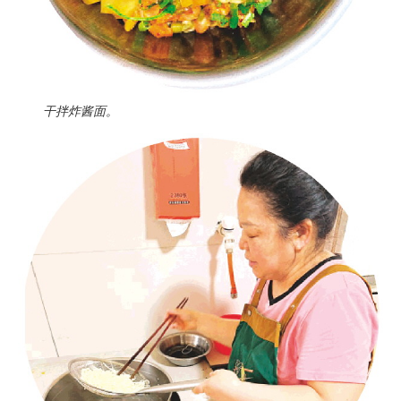
干拌炸酱面。