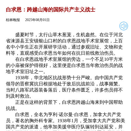
2025年08月01日
返回
白求恩：跨越山海的国际共产主义战士
桂林晚报
2025年08月01日
盛夏时节，太行山草木葱茏，生机盎然。在位于河北
省涞源县王安镇银山口村的白求恩战地手术室展馆，上百
名中小学生正在开展研学活动，通过参观旧址、文物和史
料等，直观感受白求恩当年如何在抗日前线救治伤员。
在白求恩战地手术室展馆的旁边，一个不足10平方米
的小庙被保护得很好，这里便是白求恩当年救治伤员的战
地手术室旧址之一。
1938年，华北地区抗战形势十分严峻。由中国共产党
领导的晋察冀抗日根据地处于敌后抗战前沿，战事频繁。
当时八路军武器装备落后，医疗条件匮乏，许多伤员得不
到及时救治。
正是在这样的背景下，白求恩跨越山海来到中国帮助
抗战。
白求恩，全名为亨利·诺尔曼·白求恩，加拿大共产党
员，著名的胸外科专家。1938年1月，受加拿大共产党和美
国共产党的派遣，他率加美援华医疗队辗转到达延安，并