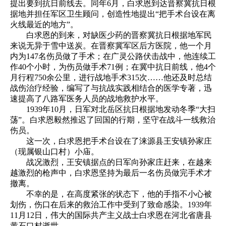
提出要到抗日前线去。同年6月，白求恩到达晋察冀抗日根
据地并担任军区卫生顾问，创造性地提出“把手术台设在离
火线最近的地方”。
白求恩的到来，对缺医少药的晋察冀抗日根据地军民
来说无异于雪中送炭。在晋察冀军区后方医院，他一个月
内为147名伤员做了手术；在广灵公路伏击战中，他连续工
作40个小时，为伤员做手术71例；在冀中抗日前线，他4个
月行程750余公里，进行战地手术315次……他还及时总结
战伤治疗经验，编写了与抗战实践相结合的医学专著，迅
速提高了八路军医务人员的战地救护水平。
1939年10月，日军对北岳区抗日根据地发动冬季“大扫
荡”。白求恩毅然推迟了回国的行期，坚守在战斗一线救治
伤员。
这一次，白求恩把手术台设在了涞源县王安镇孙家庄
（现属银山口村）小庙。
战况激烈，王安镇据点的日军向孙家庄赶来，在越来
越激烈的枪声中，白求恩坚持为最后一名伤员做完手术才
撤离。
不幸的是，在高度紧张的状态下，他的手指不小心被
划伤，伤口在后来的救治工作中受到了致命感染。1939年
11月12日，伟大的国际共产主义战士白求恩在河北省唐县
黄石口村逝世。