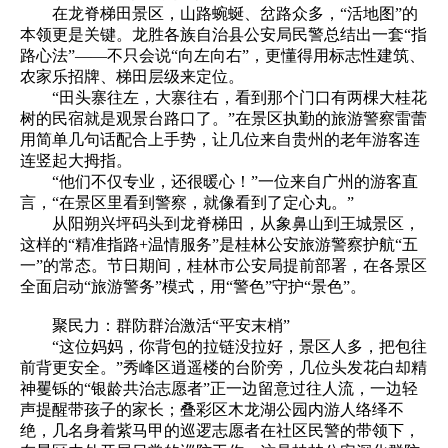
在龙脊梯田景区，山路蜿蜒、岔路众多，“活地图”的
本领更是关键。龙胜各族自治县公安局民警总结出一套“指
路心法”——不只会说“向左向右”，更懂得用标志性建筑、
农家乐招牌、梯田层级来定位。
“田头寨往左，大寨往右，看到那个门口有两棵大桂花
树的民宿就是观景台路口了。”在景区执勤的旅游警察雷蕾
用简单几句话配合上手势，让几位来自贵州的老年游客连
连竖起大拇指。
“他们不仅专业，还很暖心！”一位来自广州的游客直
言，“在景区里看到警察，就像看到了定心丸。”
从阳朔兴坪码头到龙脊梯田，从象鼻山到王城景区，
这样的“精准指路+温情服务”是桂林公安旅游警察护航“五
一”的常态。节日期间，桂林市公安局提前部署，在各景区
全面启动“旅游警务”模式，用“警色”守护“景色”。
聚民力：群防群治激活“平安末梢”
“这位妈妈，你背包的拉链没拉好，景区人多，把包往
前背更安全。”秀峰区逍遥楼的台阶旁，几位头发花白却精
神矍铄的“银龄共治志愿者”正一边留意过往人流，一边轻
声提醒带孩子的家长；叠彩区木龙湖公园内游人络绎不
绝，几名身着紫马甲的巡逻志愿者在社区民警的带领下，