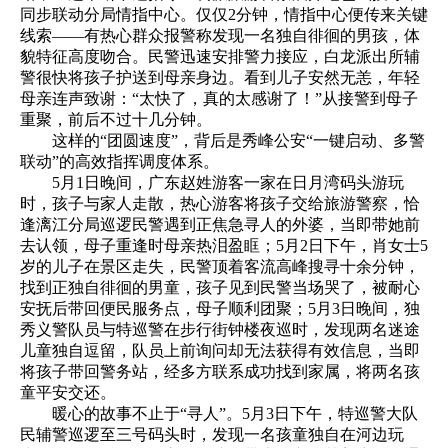
同步联动分局情指中心。仅仅2分钟，情指中心便传来关键
线索——有热心群众报警称发现一名独自徘徊的男孩，体
貌特征高度吻合。民警迅速安排警力接应，白龙派出所辅
警很快将孩子护送到母亲身边。看到儿子安然无恙，年轻
母亲连声致谢：“太快了，真的太感谢了！”从接警到母子
重聚，前后不过十几分钟。
这样的“团圆速度”，背后是秀峰公安“一键启动、多警
联动”的高效指挥调度体系。
5月1日晚间，广东赵姓游客一家在日月湾码头游玩
时，孩子与家人走散，热心游客将孩子交给旅游警察，恰
逢漓江分局巡逻民警遇到正焦急寻人的外婆，当即带她前
去认领，母子重逢时母亲热泪盈眶；5月2日下午，肖女士5
岁的儿子在景区走失，民警顶着客流高峰搜寻十余分钟，
找到正独自徘徊的男童，孩子见到民警当场哭了，被耐心
安抚后带回便民服务点，母子顺利团聚；5月3日晚间，独
秀义警队员与特巡警在步行街钟楼夜巡时，发现两名迷途
儿童独自逗留，队员上前询问却无法获得有效信息，当即
将孩子带回警务站，经多方联系成功找到家属，将两名孩
童平安交还。
暖心的故事不止于“寻人”。5月3日下午，特巡警大队
民辅警巡逻至三号码头时，发现一名孩童独自在河边玩