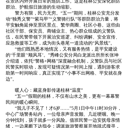
在景区内外开展日常的巡防工作。这是桂林公安深化群防
群治、护航假日旅游的生动缩影。
警力有限，民力无穷。“五一”期间，桂林公安充分发
动“独秀义警”“紫马甲”“义警骑行队”等群防群治力量，将
平安触角延伸至景区景点、繁华商圈、社区小巷。这些由
社区干部、保安员、商铺业主、热心群众组成的义警队
伍，在民警带领下开展治安巡逻、纠纷调解、安全宣传、
应急救援等工作，成为街头巷尾一道流动的“风景线”。
“他们既熟悉本地情况，又有服务热情，是平安建设
的‘千里眼’‘顺风耳’。”秀峰公安分局白龙派出所所长张坤
介绍道，依托“警格+网格”深度融合机制，义警队员与社区
民警实时联动，发现可疑情况第一时间上报，遇到游客求
助第一时间响应，真正实现了“小事不出网格、平安就在身
边”。
暖人心：藏蓝身影传递桂林“温度”
“五一”假期的桂林，不仅有山水之美，更有一幕幕警
民间的暖心瞬间。
“我儿子不见了！才6岁……”5月1日中午11时30分许，
中心广场警务站内，一位母亲声音发颤、几近哽咽。晚一
分钟找到，孩子就多一分风险。值班民警一边安抚母亲情
绪，一边果断下达指令：调派旅游警察展开地毯式搜寻，