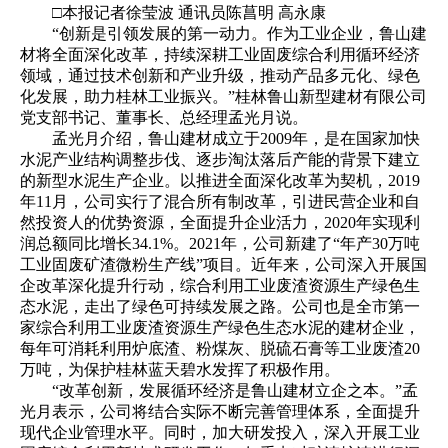
□本报记者徐莹波 通讯员陈菖明 高永康
“创新是引领发展的第一动力。作为工业企业，鲁山建
材将全面深化改革，持续深耕工业固废综合利用循环经济
领域，通过技术创新和产业升级，推动产品多元化、绿色
化发展，助力桂林工业振兴。”桂林鲁山新型建材有限公司
党支部书记、董事长、总经理孟光月说。
孟光月介绍，鲁山建材成立于2009年，是在国家加快
水泥产业结构调整步伐、逐步淘汰落后产能的背景下建立
的新型水泥生产企业。以推进全面深化改革为契机，2019
年11月，公司实行了混合所有制改革，引进民营企业和自
然投资人的优势资源，全面提升企业活力，2020年实现利
润总额同比增长34.1%。2021年，公司新建了“年产30万吨
工业固废矿渣微粉生产线”项目。近年来，公司深入开展国
企改革深化提升行动，综合利用工业废渣资源生产绿色生
态水泥，走出了绿色可持续发展之路。公司也是全市第一
家综合利用工业废渣资源生产绿色生态水泥的建材企业，
每年可消耗利用炉底渣、粉煤灰、脱硫石膏等工业废渣20
万吨，为保护桂林蓝天碧水发挥了积极作用。
“改革创新，发展循环经济是鲁山建材立企之本。”孟
光月表示，公司将结合实际不断完善管理体系，全面提升
现代企业管理水平。同时，加大研发投入，深入开展工业