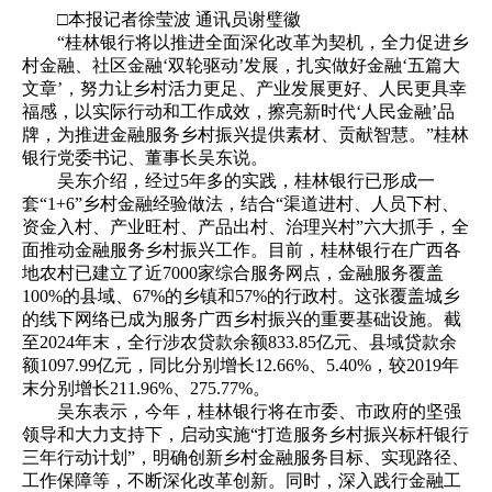
□本报记者徐莹波 通讯员谢璧徽
“桂林银行将以推进全面深化改革为契机，全力促进乡
村金融、社区金融‘双轮驱动’发展，扎实做好金融‘五篇大
文章’，努力让乡村活力更足、产业发展更好、人民更具幸
福感，以实际行动和工作成效，擦亮新时代‘人民金融’品
牌，为推进金融服务乡村振兴提供素材、贡献智慧。”桂林
银行党委书记、董事长吴东说。
吴东介绍，经过5年多的实践，桂林银行已形成一
套“1+6”乡村金融经验做法，结合“渠道进村、人员下村、
资金入村、产业旺村、产品出村、治理兴村”六大抓手，全
面推动金融服务乡村振兴工作。目前，桂林银行在广西各
地农村已建立了近7000家综合服务网点，金融服务覆盖
100%的县域、67%的乡镇和57%的行政村。这张覆盖城乡
的线下网络已成为服务广西乡村振兴的重要基础设施。截
至2024年末，全行涉农贷款余额833.85亿元、县域贷款余
额1097.99亿元，同比分别增长12.66%、5.40%，较2019年
末分别增长211.96%、275.77%。
吴东表示，今年，桂林银行将在市委、市政府的坚强
领导和大力支持下，启动实施“打造服务乡村振兴标杆银行
三年行动计划”，明确创新乡村金融服务目标、实现路径、
工作保障等，不断深化改革创新。同时，深入践行金融工