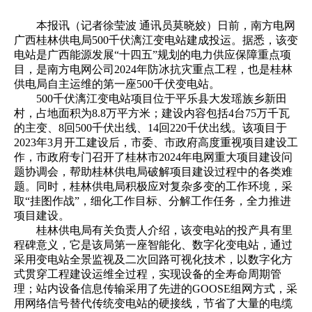
本报讯（记者徐莹波 通讯员莫晓姣）日前，南方电网
广西桂林供电局500千伏漓江变电站建成投运。据悉，该变
电站是广西能源发展“十四五”规划的电力供应保障重点项
目，是南方电网公司2024年防冰抗灾重点工程，也是桂林
供电局自主运维的第一座500千伏变电站。
500千伏漓江变电站项目位于平乐县大发瑶族乡新田
村，占地面积为8.8万平方米；建设内容包括4台75万千瓦
的主变、8回500千伏出线、14回220千伏出线。该项目于
2023年3月开工建设后，市委、市政府高度重视项目建设工
作，市政府专门召开了桂林市2024年电网重大项目建设问
题协调会，帮助桂林供电局破解项目建设过程中的各类难
题。同时，桂林供电局积极应对复杂多变的工作环境，采
取“挂图作战”，细化工作目标、分解工作任务，全力推进
项目建设。
桂林供电局有关负责人介绍，该变电站的投产具有里
程碑意义，它是该局第一座智能化、数字化变电站，通过
采用变电站全景监视及二次回路可视化技术，以数字化方
式贯穿工程建设运维全过程，实现设备的全寿命周期管
理；站内设备信息传输采用了先进的GOOSE组网方式，采
用网络信号替代传统变电站的硬接线，节省了大量的电缆