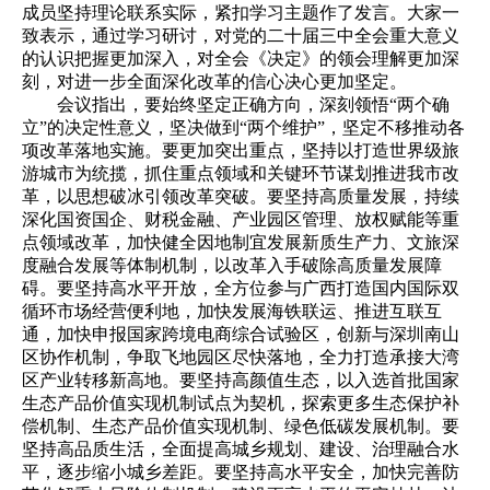
成员坚持理论联系实际，紧扣学习主题作了发言。大家一
致表示，通过学习研讨，对党的二十届三中全会重大意义
的认识把握更加深入，对全会《决定》的领会理解更加深
刻，对进一步全面深化改革的信心决心更加坚定。
会议指出，要始终坚定正确方向，深刻领悟“两个确
立”的决定性意义，坚决做到“两个维护”，坚定不移推动各
项改革落地实施。要更加突出重点，坚持以打造世界级旅
游城市为统揽，抓住重点领域和关键环节谋划推进我市改
革，以思想破冰引领改革突破。要坚持高质量发展，持续
深化国资国企、财税金融、产业园区管理、放权赋能等重
点领域改革，加快健全因地制宜发展新质生产力、文旅深
度融合发展等体制机制，以改革入手破除高质量发展障
碍。要坚持高水平开放，全方位参与广西打造国内国际双
循环市场经营便利地，加快发展海铁联运、推进互联互
通，加快申报国家跨境电商综合试验区，创新与深圳南山
区协作机制，争取飞地园区尽快落地，全力打造承接大湾
区产业转移新高地。要坚持高颜值生态，以入选首批国家
生态产品价值实现机制试点为契机，探索更多生态保护补
偿机制、生态产品价值实现机制、绿色低碳发展机制。要
坚持高品质生活，全面提高城乡规划、建设、治理融合水
平，逐步缩小城乡差距。要坚持高水平安全，加快完善防