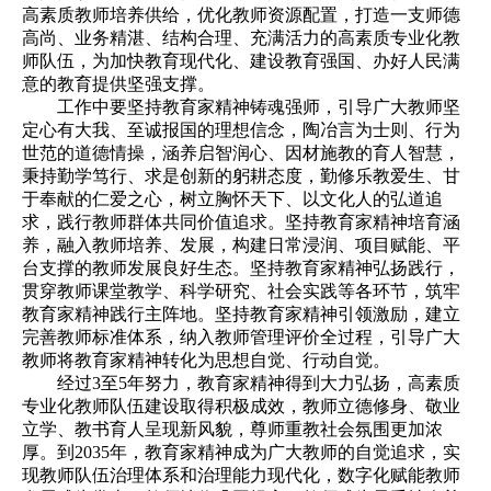
高素质教师培养供给，优化教师资源配置，打造一支师德
高尚、业务精湛、结构合理、充满活力的高素质专业化教
师队伍，为加快教育现代化、建设教育强国、办好人民满
意的教育提供坚强支撑。
工作中要坚持教育家精神铸魂强师，引导广大教师坚
定心有大我、至诚报国的理想信念，陶冶言为士则、行为
世范的道德情操，涵养启智润心、因材施教的育人智慧，
秉持勤学笃行、求是创新的躬耕态度，勤修乐教爱生、甘
于奉献的仁爱之心，树立胸怀天下、以文化人的弘道追
求，践行教师群体共同价值追求。坚持教育家精神培育涵
养，融入教师培养、发展，构建日常浸润、项目赋能、平
台支撑的教师发展良好生态。坚持教育家精神弘扬践行，
贯穿教师课堂教学、科学研究、社会实践等各环节，筑牢
教育家精神践行主阵地。坚持教育家精神引领激励，建立
完善教师标准体系，纳入教师管理评价全过程，引导广大
教师将教育家精神转化为思想自觉、行动自觉。
经过3至5年努力，教育家精神得到大力弘扬，高素质
专业化教师队伍建设取得积极成效，教师立德修身、敬业
立学、教书育人呈现新风貌，尊师重教社会氛围更加浓
厚。到2035年，教育家精神成为广大教师的自觉追求，实
现教师队伍治理体系和治理能力现代化，数字化赋能教师