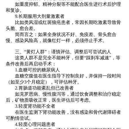
如重度抑郁、精神分裂等不能配合医生进行术后护理
和复诊。
9.长期服用大剂量激素者
比如类风湿或红斑狼疮患者，常因长期吃激素导致骨
头脆、愈合差。
简而言之：如果全身状况不好、免疫差、骨头愈合
慢、感染风险高，就像红灯一样，必须停止手术。
三、“黄灯人群”：谨慎评估、调整后可尝试的人
这类人群不是完全不能种牙，但要“踩刹车减速”，等
条件改善后再启动手术：
1.血糖可控的糖尿病人
血糖空腹值在医生指导下控制良好，并保持一段时间
（如至少3个月稳定），可评估种牙。
2.胃肠道功能紊乱但已改善者
如克罗恩病、慢性腹泻等，通过饮食调整和治疗稳定
后，矿物质吸收正常，医生评估后可考虑。
3.轻度肾功能不全者
在医生监测下肾功能改善，没有感染和骨代谢障碍者
可酌情尝试。
4.轻度心理问题患者