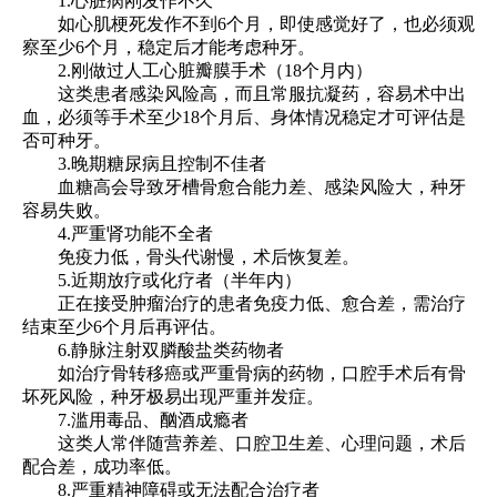
1.心脏病刚发作不久
如心肌梗死发作不到6个月，即使感觉好了，也必须观
察至少6个月，稳定后才能考虑种牙。
2.刚做过人工心脏瓣膜手术（18个月内）
这类患者感染风险高，而且常服抗凝药，容易术中出
血，必须等手术至少18个月后、身体情况稳定才可评估是
否可种牙。
3.晚期糖尿病且控制不佳者
血糖高会导致牙槽骨愈合能力差、感染风险大，种牙
容易失败。
4.严重肾功能不全者
免疫力低，骨头代谢慢，术后恢复差。
5.近期放疗或化疗者（半年内）
正在接受肿瘤治疗的患者免疫力低、愈合差，需治疗
结束至少6个月后再评估。
6.静脉注射双膦酸盐类药物者
如治疗骨转移癌或严重骨病的药物，口腔手术后有骨
坏死风险，种牙极易出现严重并发症。
7.滥用毒品、酗酒成瘾者
这类人常伴随营养差、口腔卫生差、心理问题，术后
配合差，成功率低。
8.严重精神障碍或无法配合治疗者