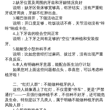
2.缺牙位置及周围的牙齿和牙龈情况良好
说明：缺牙区骨床够宽够高，邻牙结实，没有严重蛀
牙或牙周炎，牙龈不红肿出血。
3.嘴巴张得开，下颌活动正常
说明：开口度足够，吃饭说话不疼，关节活动没有“咔
咔”响或卡住。
4.上下牙齿的咬合空间正常
说明：上下牙之间有足够的“空位”来种植和安装假
牙。
5.能耐受小型外科手术
说明：比如您曾经打过麻药、拔过牙，没有出现严重
不良反应。
6.本人有明确种牙意愿，能配合医生治疗计划
如果您对上面这些问题都点头，恭喜您，可以考虑种
植牙啦！
二、“红灯人群”：不能做种植牙的人
这些人就像遇上了红灯，不仅需要“停车”，更是“严禁
通行”——一旦强行做种植手术，不但种不好牙，还可能危
及生命。特别是以下几类人，属于明确不能做种植牙的高
风险人群：