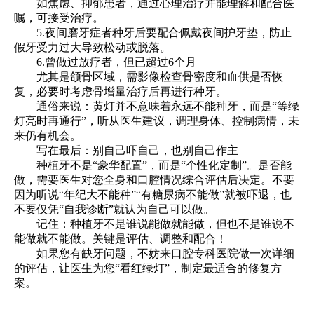
如焦虑、抑郁患者，通过心理治疗并能理解和配合医
嘱，可接受治疗。
5.夜间磨牙症者种牙后要配合佩戴夜间护牙垫，防止
假牙受力过大导致松动或脱落。
6.曾做过放疗者，但已超过6个月
尤其是颌骨区域，需影像检查骨密度和血供是否恢
复，必要时考虑骨增量治疗后再进行种牙。
通俗来说：黄灯并不意味着永远不能种牙，而是“等绿
灯亮时再通行”，听从医生建议，调理身体、控制病情，未
来仍有机会。
写在最后：别自己吓自己，也别自己作主
种植牙不是“豪华配置”，而是“个性化定制”。是否能
做，需要医生对您全身和口腔情况综合评估后决定。不要
因为听说“年纪大不能种”“有糖尿病不能做”就被吓退，也
不要仅凭“自我诊断”就认为自己可以做。
记住：种植牙不是谁说能做就能做，但也不是谁说不
能做就不能做。关键是评估、调整和配合！
如果您有缺牙问题，不妨来口腔专科医院做一次详细
的评估，让医生为您“看红绿灯”，制定最适合的修复方
案。