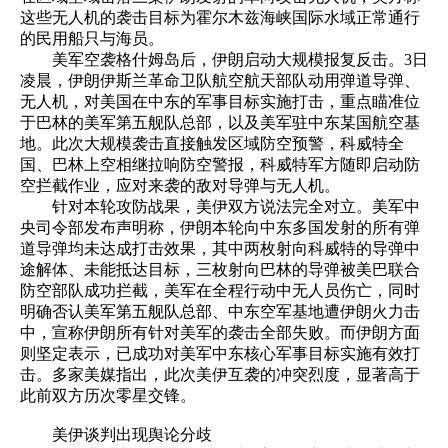
这些无人机的袭击目标为霍尔木兹海峡国际水域正常通行
的民用船只与海员。
美军空袭格什姆岛后，伊朗启动大规模报复反击。3日
凌晨，伊朗伊斯兰革命卫队航空航天部队动用弹道导弹、
无人机，对美国在中东的军事目标实施打击，重点瞄准位
于巴林的美军第五舰队总部，以及美军驻中东某国航空基
地。此次大规模袭击直接触发区域防空预警，科威特全
国、巴林上空相继拉响防空警报，科威特军方随即启动防
空拦截作业，应对来袭的敌对导弹与无人机。
针对本轮攻防战果，美伊双方说法完全对立。美军中
央司令部发布声明称，伊朗本轮向中东多国发射的所有弹
道导弹均未达成打击效果，其中两枚射向科威特的导弹中
途解体、未能抵达目标，三枚射向巴林的导弹被美巴联合
防空部队成功拦截，美军在全程行动中无人员伤亡，同时
明确否认美军第五舰队总部、中东空军基地遭伊朗火力击
中，宣称伊朗所有针对美军的袭击全部失败。而伊朗方面
则坚定表示，已成功对美军中东核心军事目标实施有效打
击。多家美媒指出，此次美伊互袭的冲突烈度，显著高于
此前双方历次零星交锋。
美伊谈判出现舆论分歧