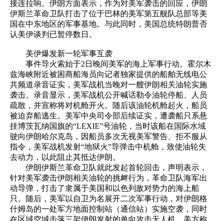
接连拉响。伊朗方面表示，作为对美军袭击的回应，伊朗
伊斯兰革命卫队打击了位于巴林的美军第五舰队总部等美
国在中东地区的军事基地。与此同时，美国总统特朗普否
认美伊谈判已暂停数日。
美伊爆发新一轮军事互袭
事件导火索始于2日晚间美军的海上军事行动。霍尔木
兹海峡附近被困商船海员向记者独家提供的船舶无线电公
共频道录音证实，美军战机当晚对一艘伊朗相关油轮实施
袭击。录音显示，美军战机公开喊话勒令油轮停船、人员
疏散，并宣称将对机舱开火。随后该油轮机舱起火，船员
被迫弃船逃生。美军中央司令部后续证实，遭袭船只系悬
挂博茨瓦纳国旗的“LEXIE”号油轮，当时该船在国际水域
驶向伊朗哈尔克岛，因船员多次无视美军警告、拒不服从
指令，美军战机发射“地狱火”导弹击中机舱，致使油轮失
去动力，以此阻止其抵达伊朗。
伊朗伊斯兰革命卫队就此发起首轮回击，声明表示，
针对美军袭击伊朗相关油轮的挑衅行为，革命卫队海军出
动导弹，打击了隶属于美国和以色列敌对势力的海上船
只。随后，美军以自卫为名展开二次军事行动，对伊朗格
什姆岛的一处军方地面控制站（通信站）实施空袭，同时
在区域空域击落三架伊朗发射的单向攻击无人机，美方称