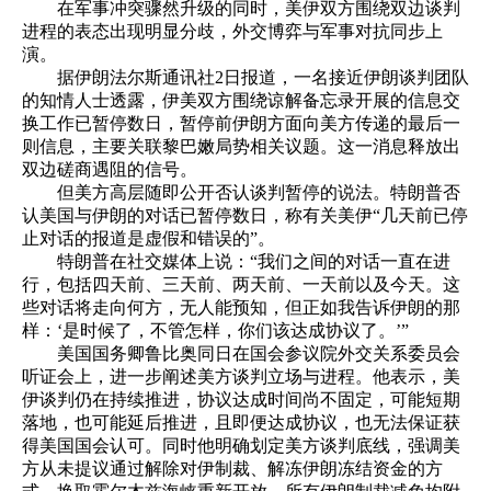
在军事冲突骤然升级的同时，美伊双方围绕双边谈判
进程的表态出现明显分歧，外交博弈与军事对抗同步上
演。
据伊朗法尔斯通讯社2日报道，一名接近伊朗谈判团队
的知情人士透露，伊美双方围绕谅解备忘录开展的信息交
换工作已暂停数日，暂停前伊朗方面向美方传递的最后一
则信息，主要关联黎巴嫩局势相关议题。这一消息释放出
双边磋商遇阻的信号。
但美方高层随即公开否认谈判暂停的说法。特朗普否
认美国与伊朗的对话已暂停数日，称有关美伊“几天前已停
止对话的报道是虚假和错误的”。
特朗普在社交媒体上说：“我们之间的对话一直在进
行，包括四天前、三天前、两天前、一天前以及今天。这
些对话将走向何方，无人能预知，但正如我告诉伊朗的那
样：‘是时候了，不管怎样，你们该达成协议了。’”
美国国务卿鲁比奥同日在国会参议院外交关系委员会
听证会上，进一步阐述美方谈判立场与进程。他表示，美
伊谈判仍在持续推进，协议达成时间尚不固定，可能短期
落地，也可能延后推进，且即便达成协议，也无法保证获
得美国国会认可。同时他明确划定美方谈判底线，强调美
方从未提议通过解除对伊制裁、解冻伊朗冻结资金的方