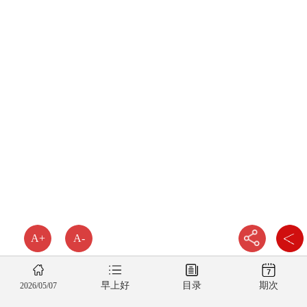
A+
A-
早上好
目录
期次
2026/05/07