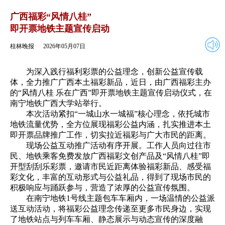
2026年05月07日
返回
广西福彩“风情八桂”
即开票地铁主题宣传启动
桂林晚报
2026年05月07日
为深入践行福利彩票的公益理念，创新公益宣传载
体，全力推广广西本土福彩新品，近日，由广西福彩主办
的“风情八桂 乐在广西”即开票地铁主题宣传启动仪式，在
南宁地铁广西大学站举行。
本次活动紧扣“一城山水一城福”核心理念，依托城市
地铁流量优势，全方位展现福彩公益内涵，扎实推进本土
即开票品牌推广工作，切实拉近福彩与广大市民的距离。
现场公益互动推广活动有序开展。工作人员向过往市
民、地铁乘客免费发放广西福彩文创产品及“风情八桂”即
开型刮刮乐彩票，邀请市民近距离体验福彩新品、感受福
彩文化，丰富的互动形式与公益礼品，得到了现场市民的
积极响应与踊跃参与，营造了浓厚的公益宣传氛围。
在南宁地铁1号线主题包车车厢内，一场温情的公益派
送互动活动，将福彩公益理念传递至更多市民身边，实现
了地铁站点与列车车厢、静态展示与动态宣传的深度融