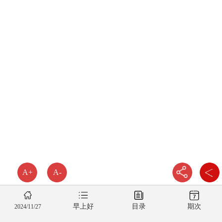
A+
A-
早上好
目录
期次
2024/11/27