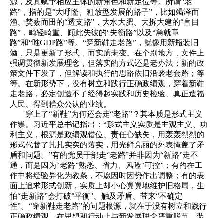
源，及其赋予相应主体的新角色和新定位等。所谓“老
路”，指的是“大呼隆、粗放型发展的路子”，比如竭泽而
渔、焚薮而田的“透支路”，大水大肥、大拆大建的“盲目
路”，畸轻畸重、顾此失彼的“失衡路”以及“急就章
路”和“唯GDP路”等。“穿新鞋走老路”，就像用新瓶装旧
酒，只是更新了形式，而实质未变。在个别地方，文件上
强调贯彻新发展理念，但落实的方式还是老办法；新的政
策文件下发了，但解读和执行的思路依旧沿袭老套路；等
等。在新形势下，没有树立和践行正确政绩观，穿着新鞋
走老路，必定创造不了经得起实践和历史检验、真正造福
人民、得到群众公认的业绩。
穿上了“新鞋”为何还会走“老路”？其本质是形式主义
作祟。习近平总书记指出：“形式主义实质是主观主义、功
利主义，根源是政绩观错位、责任心缺失，用轰轰烈烈的
形式代替了扎扎实实的落实，用光鲜亮丽的外表掩盖了矛
盾和问题。”有的党员干部走“老路”并非因为“新路”走不
通，而是因为“老路”熟悉、省力、风险“可控”；有的在工
作中将经验异化为教条，不愿因时因势作出调整；有的表
面上追求形式创新，实质上却小心翼翼地维护旧格局，生
怕“走新路”会打破“平衡”、触及矛盾、带来“不确定
性”。“穿新鞋走老路”的问题根源，就在于没有树立和践行
正确政绩观，在思想和行动上与新发展理念严重脱节，装