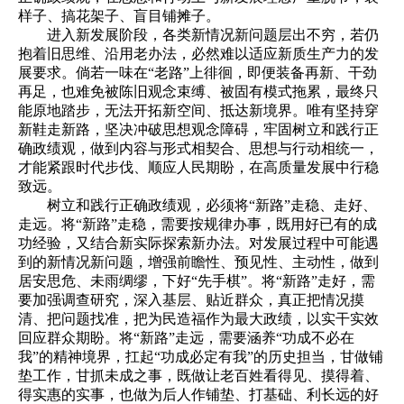
样子、搞花架子、盲目铺摊子。
进入新发展阶段，各类新情况新问题层出不穷，若仍
抱着旧思维、沿用老办法，必然难以适应新质生产力的发
展要求。倘若一味在“老路”上徘徊，即便装备再新、干劲
再足，也难免被陈旧观念束缚、被固有模式拖累，最终只
能原地踏步，无法开拓新空间、抵达新境界。唯有坚持穿
新鞋走新路，坚决冲破思想观念障碍，牢固树立和践行正
确政绩观，做到内容与形式相契合、思想与行动相统一，
才能紧跟时代步伐、顺应人民期盼，在高质量发展中行稳
致远。
树立和践行正确政绩观，必须将“新路”走稳、走好、
走远。将“新路”走稳，需要按规律办事，既用好已有的成
功经验，又结合新实际探索新办法。对发展过程中可能遇
到的新情况新问题，增强前瞻性、预见性、主动性，做到
居安思危、未雨绸缪，下好“先手棋”。将“新路”走好，需
要加强调查研究，深入基层、贴近群众，真正把情况摸
清、把问题找准，把为民造福作为最大政绩，以实干实效
回应群众期盼。将“新路”走远，需要涵养“功成不必在
我”的精神境界，扛起“功成必定有我”的历史担当，甘做铺
垫工作，甘抓未成之事，既做让老百姓看得见、摸得着、
得实惠的实事，也做为后人作铺垫、打基础、利长远的好