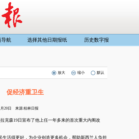
题导航
选择其他日期报纸
历史数字报
放大
缩小
默认
阁 促经济重卫生
01月20日 来源:桂林日报
拉克森19日宣布了他上任一年多来的首次重大内阁改
生活得更好，为企业创造更多机会，帮助新西兰人负担