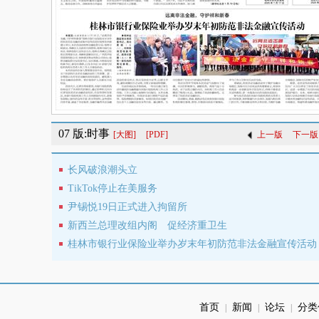
07 版:时事
[大图]
[PDF]
上一版
下一版
长风破浪潮头立
TikTok停止在美服务
尹锡悦19日正式进入拘留所
新西兰总理改组内阁 促经济重卫生
桂林市银行业保险业举办岁末年初防范非法金融宣传活动
首页
新闻
论坛
分类
|
|
|