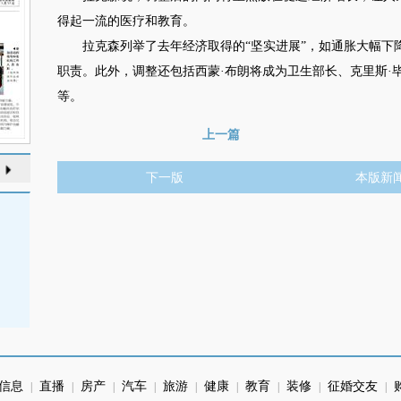
得起一流的医疗和教育。
拉克森列举了去年经济取得的“坚实进展”，如通胀大幅下降
职责。此外，调整还包括西蒙·布朗将成为卫生部长、克里斯·
等。
上一篇
下一版
本版新
信息
直播
房产
汽车
旅游
健康
教育
装修
征婚交友
|
|
|
|
|
|
|
|
|