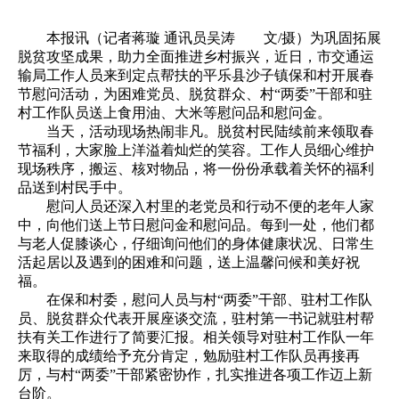
本报讯（记者蒋璇 通讯员吴涛 文/摄）为巩固拓展
脱贫攻坚成果，助力全面推进乡村振兴，近日，市交通运
输局工作人员来到定点帮扶的平乐县沙子镇保和村开展春
节慰问活动，为困难党员、脱贫群众、村“两委”干部和驻
村工作队员送上食用油、大米等慰问品和慰问金。
当天，活动现场热闹非凡。脱贫村民陆续前来领取春
节福利，大家脸上洋溢着灿烂的笑容。工作人员细心维护
现场秩序，搬运、核对物品，将一份份承载着关怀的福利
品送到村民手中。
慰问人员还深入村里的老党员和行动不便的老年人家
中，向他们送上节日慰问金和慰问品。每到一处，他们都
与老人促膝谈心，仔细询问他们的身体健康状况、日常生
活起居以及遇到的困难和问题，送上温馨问候和美好祝
福。
在保和村委，慰问人员与村“两委”干部、驻村工作队
员、脱贫群众代表开展座谈交流，驻村第一书记就驻村帮
扶有关工作进行了简要汇报。相关领导对驻村工作队一年
来取得的成绩给予充分肯定，勉励驻村工作队员再接再
厉，与村“两委”干部紧密协作，扎实推进各项工作迈上新
台阶。