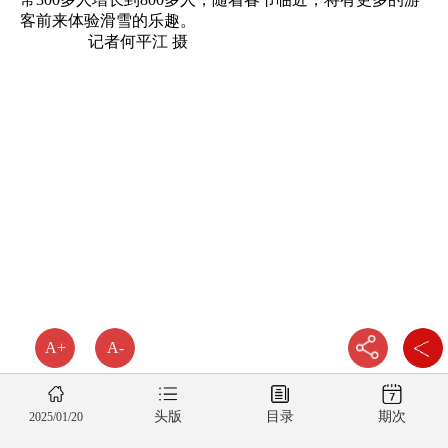
客前来体验滑雪的乐趣。
记者何平江 摄
A+
A-
头版
目录
期次
2025/01/20