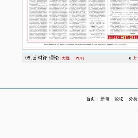
08 版:时评·理论
上
[大图]
[PDF]
首页
新闻
论坛
分类
|
|
|