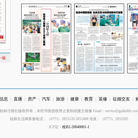
一版
信息
直播
房产
汽车
旅游
健康
教育
装修
征婚交友
|
|
|
|
|
|
|
|
|
桂林日报社版权所有，未经书面授权禁止复制或建立镜像 Email：service@guilinlife.co
桂林生活网客服电话：（0773）2853120 2852488 传真：（0773）2853265
ICP证：
桂B2-20040001-1